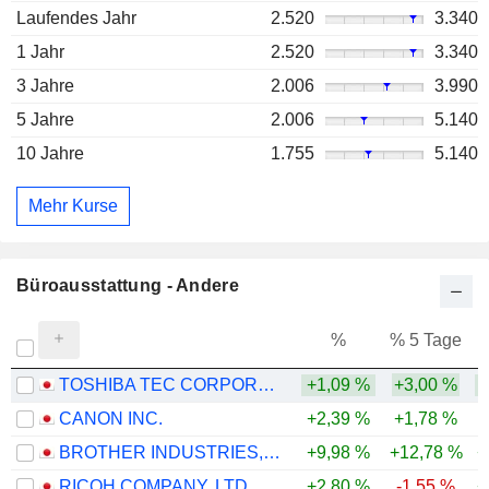
Laufendes Jahr
2.520
3.340
1 Jahr
2.520
3.340
3 Jahre
2.006
3.990
5 Jahre
2.006
5.140
10 Jahre
1.755
5.140
Mehr Kurse
Büroausstattung - Andere
%
% 5 Tage
%
TOSHIBA TEC CORPORATION
+1,09 %
+3,00 %
CANON INC.
+2,39 %
+1,78 %
BROTHER INDUSTRIES, LTD.
+9,98 %
+12,78 %
+
RICOH COMPANY, LTD.
+2,80 %
-1,55 %
+