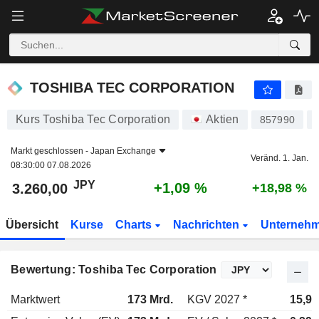
TOSHIBA TEC CORPORATION
3.260,00
¥
+1,09 %
TOSHIBA TEC CORPORATION
Kurs Toshiba Tec Corporation
Aktien
857990
Markt geschlossen -
Japan Exchange
Veränd. 1. Jan.
08:30:00 07.08.2026
JPY
+1,09 %
3.260,00
+18,98 %
Übersicht
Kurse
Charts
Nachrichten
Unterneh
Bewertung: Toshiba Tec Corporation
Marktwert
173 Mrd.
KGV 2027 *
15,9x