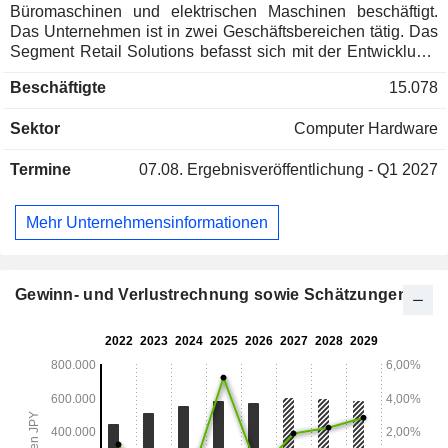
Büromaschinen und elektrischen Maschinen beschäftigt.
Das Unternehmen ist in zwei Geschäftsbereichen tätig. Das
Segment Retail Solutions befasst sich mit der Entwicklung,
Herstellung, dem Verkauf und der Wartung von Point-of-
Beschäftigte
15.078
Sale-Systemen (POS) für den inländischen und
ausländischen Markt, Multifunktionsgeräten für den
Sektor
Computer Hardware
inländischen Markt, Auto-Identifikationssystemen (ID) für
den inländischen Markt und anderen damit verbundenen
Termine
07.08.
Ergebnisveröffentlichung - Q1 2027
Produkten. Das Segment Printing Solutions befasst sich mit
der Entwicklung, Herstellung, dem Verkauf und der Wartung
von Multifunktionsgeräten für den Überseemarkt, Auto-ID-
Mehr Unternehmensinformationen
Systemen für den Überseemarkt, Tintenstrahlköpfen für den
Inlands- und Überseemarkt und den anderen verwandten
Produkten.
Gewinn- und Verlustrechnung sowie Schätzungen