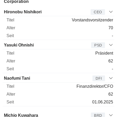
Corporation
Manager
Titel
Alter
Seit
Hironobu Nishikori
CEO
Vorstandsvorsitzender
70
-
Yasuki Ohnishi
PSD
Präsident
62
-
Naofumi Tani
DFI
Finanzdirektor/CFO
62
01.06.2025
Verwaltungsratsmitglied
Titel
Alter
Seit
Michio Kuwahara
BRD