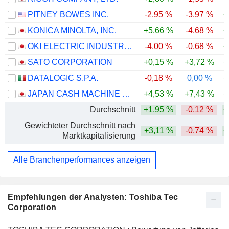
PITNEY BOWES INC.
-2,95 %
-3,97 %
+
KONICA MINOLTA, INC.
+5,66 %
-4,68 %
+
OKI ELECTRIC INDUSTRY CO., LTD.
-4,00 %
-0,68 %
+
SATO CORPORATION
+0,15 %
+3,72 %
+
DATALOGIC S.P.A.
-0,18 %
0,00 %
+
JAPAN CASH MACHINE CO., LTD.
+4,53 %
+7,43 %
+
Durchschnitt
+1,95 %
-0,12 %
+
Gewichteter Durchschnitt nach
+3,11 %
-0,74 %
+
Marktkapitalisierung
Alle Branchenperformances anzeigen
Empfehlungen der Analysten: Toshiba Tec
Corporation