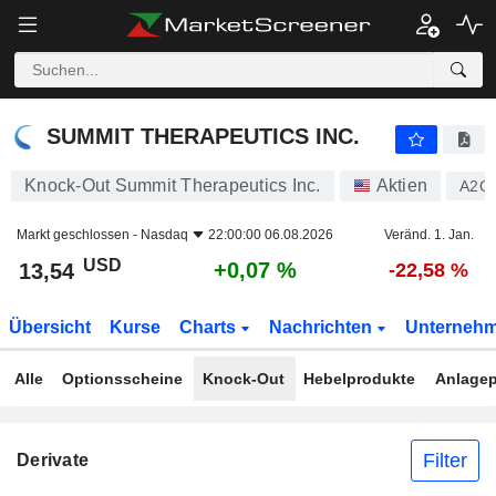
SUMMIT THERAPEUTICS INC.
13,54
$
+0,07 %
SUMMIT THERAPEUTICS INC.
Knock-Out Summit Therapeutics Inc.
Aktien
A2Q
Markt geschlossen -
Nasdaq
22:00:00 06.08.2026
Veränd. 1. Jan.
USD
+0,07 %
13,54
-22,58 %
Übersicht
Kurse
Charts
Nachrichten
Unterneh
Alle
Optionsscheine
Knock-Out
Hebelprodukte
Anlagep
Filter
Derivate