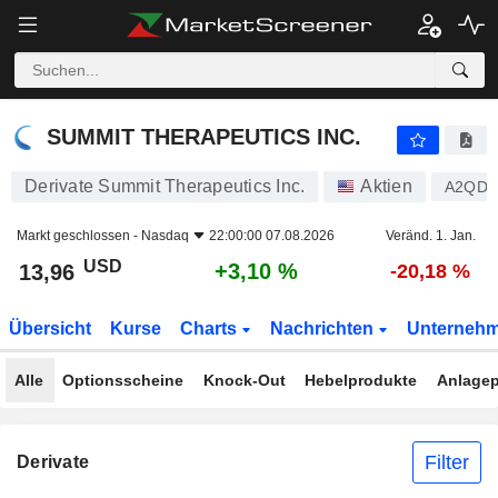
SUMMIT THERAPEUTICS INC.
13,96
$
+3,10 %
SUMMIT THERAPEUTICS INC.
Derivate Summit Therapeutics Inc.
Aktien
A2QDF
Markt geschlossen -
Nasdaq
22:00:00 07.08.2026
Veränd. 1. Jan.
USD
+3,10 %
13,96
-20,18 %
Übersicht
Kurse
Charts
Nachrichten
Unterneh
Alle
Optionsscheine
Knock-Out
Hebelprodukte
Anlagep
Filter
Derivate