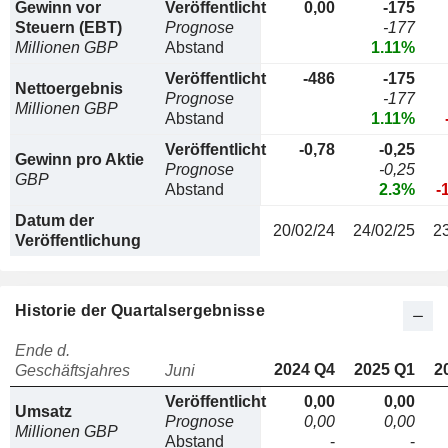
Gewinn vor
Veröffentlicht
0,00
-175
Steuern (EBT)
Prognose
-177
Millionen GBP
Abstand
1.11%
Veröffentlicht
-486
-175
Nettoergebnis
Prognose
-177
Millionen GBP
Abstand
1.11%
Veröffentlicht
-0,78
-0,25
Gewinn pro Aktie
Prognose
-0,25
GBP
Abstand
2.3%
-
Datum der
20/02/24
24/02/25
2
Veröffentlichung
Historie der Quartalsergebnisse
Ende d.
2024 Q4
2025 Q1
2
Geschäftsjahres
Juni
Veröffentlicht
0,00
0,00
Umsatz
Prognose
0,00
0,00
Millionen GBP
Abstand
-
-