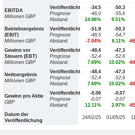
Veröffentlicht
-34,5
-50,3
EBITDA
Prognose
-46,0
-55,6
Millionen GBP
Abstand
24.96%
9.51%
Betriebsergebnis
Veröffentlicht
-51,9
-50,3
(EBIT)
Prognose
-48,5
-54,7
Millionen GBP
Abstand
-7.04%
8.11%
-6
Gewinn vor
Veröffentlicht
-48,4
-47,3
Steuern (EBT)
Prognose
-52,4
-52,6
Millionen GBP
Abstand
7.69%
10.02%
-6
Veröffentlicht
-48,4
-47,3
Nettoergebnis
Prognose
-52,4
-52,6
Millionen GBP
Abstand
7.69%
10.02%
-6
Veröffentlicht
-0,06
-0,07
Gewinn pro Aktie
Prognose
-0,07
-0,07
GBP
Abstand
12.11%
2.97%
-6
Datum der
24/02/25
01/05/25
1
Veröffentlichung