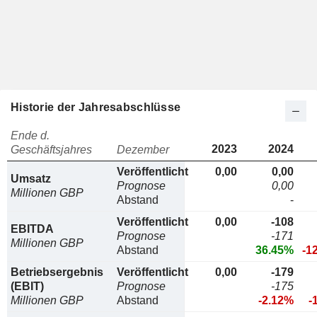
Historie der Jahresabschlüsse
Ende d.
2023
2024
Geschäftsjahres
Dezember
Veröffentlicht
0,00
0,00
Umsatz
Prognose
0,00
Millionen GBP
Abstand
-
Veröffentlicht
0,00
-108
EBITDA
Prognose
-171
Millionen GBP
Abstand
36.45%
-1
Betriebsergebnis
Veröffentlicht
0,00
-179
(EBIT)
Prognose
-175
Millionen GBP
Abstand
-2.12%
-