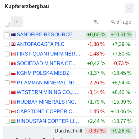
Kupfererzbergbau
%
% 5 Tage
%
SANDFIRE RESOURCES LIMITED
+0,60 %
+10,61 %
+
ANTOFAGASTA PLC
-1,88 %
+7,29 %
+
FIRST QUANTUM MINERALS LTD.
-1,48 %
+7,80 %
+
SOCIEDAD MINERA CERRO VERDE S.A.A.
+0,42 %
-0,73 %
+
KGHM POLSKA MIEDZ
+1,37 %
+13,45 %
+
PT AMMAN MINERAL INTERNASIONAL TBK
-2,26 %
+8,54 %
-
WESTERN MINING CO.,LTD.
-3,14 %
+8,40 %
+
HUDBAY MINERALS INC.
+1,79 %
+15,99 %
+
CAPSTONE COPPER CORP.
-1,45 %
+13,06 %
+
HINDUSTAN COPPER LIMITED
+2,44 %
+13,77 %
+
Durchschnitt
-0,37 %
+9,26 %
+