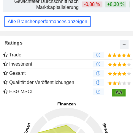
Gewichteter Durchschnitt nach
-0,88 %
+8,30 %
+
Marktkapitalisierung
Alle Branchenperformances anzeigen
Ratings
Trader
Investment
Gesamt
Qualität der Veröffentlichungen
ESG MSCI
AA