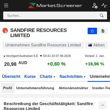
SANDFIRE RESOURCES LIMITED
20,98
$
+0,60 %
SANDFIRE RESOURCES
LIMITED
Unternehmen Sandfire Resources Limited
Aktien
Verzögert
Australian S.E.
04:41:33 07.08.2026
Veränd. 1. Jan.
AUD
+0,60 %
20,98
+16,96 %
Übersicht
Kurse
Charts
Nachrichten
Unterneh
Profil
Unternehmensführung
Aktionärsstruktur
Insider-Tr
Beschreibung der Geschäftstätigkeit: Sandfire
Resources Limited