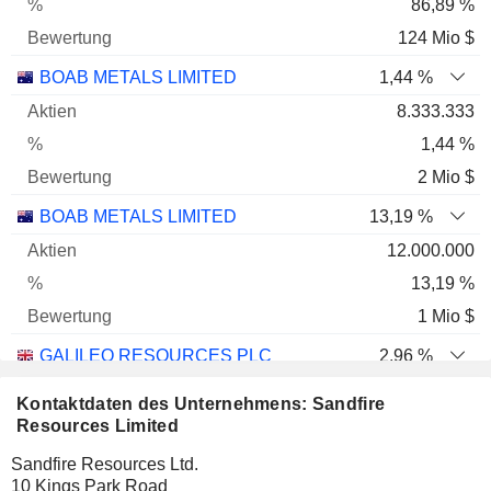
86,89 %
124 Mio $
BOAB METALS LIMITED
1,44 %
8.333.333
1,44 %
2 Mio $
BOAB METALS LIMITED
13,19 %
12.000.000
13,19 %
1 Mio $
GALILEO RESOURCES PLC
2,96 %
41.100.124
Kontaktdaten des Unternehmens: Sandfire
2,96 %
Resources Limited
436 483 $
Sandfire Resources Ltd.
10 Kings Park Road