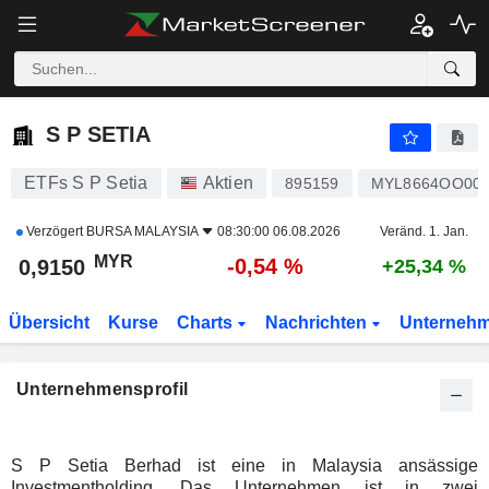
S P SETIA
0,9150
RM
-0,54 %
S P SETIA
ETFs S P Setia
Aktien
895159
MYL8664OO00
Verzögert
BURSA MALAYSIA
08:30:00 06.08.2026
Veränd. 1. Jan.
MYR
-0,54 %
0,9150
+25,34 %
Übersicht
Kurse
Charts
Nachrichten
Unterneh
Unternehmensprofil
S P Setia Berhad ist eine in Malaysia ansässige
Investmentholding. Das Unternehmen ist in zwei