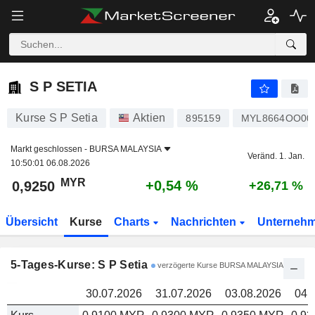
S P SETIA
0,9250
R
S P SETIA
Kurse S P Setia
Aktien
895159
MYL8664OO00
Markt geschlossen -
BURSA MALAYSIA
Veränd. 1. Jan.
10:50:01 06.08.2026
MYR
+0,54 %
0,9250
+26,71 %
Übersicht
Kurse
Charts
Nachrichten
Unterneh
5-Tages-Kurse: S P Setia
verzögerte Kurse BURSA MALAYSIA
30.07.2026
31.07.2026
03.08.2026
04.