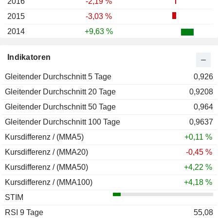
2016
-2,19 %
2015
-3,03 %
2014
+9,63 %
2013
-2,59 %
Indikatoren
2012
-19,74 %
Gleitender Durchschnitt 5 Tage
2011
-2,94 %
0,926
Gleitender Durchschnitt 20 Tage
2010
+51,79 %
0,9208
Gleitender Durchschnitt 50 Tage
2009
+26,45 %
0,964
Gleitender Durchschnitt 100 Tage
2008
-37,75 %
0,9637
Kursdifferenz / (MMA5)
2007
+46,47 %
+0,11 %
Kursdifferenz / (MMA20)
2006
+56,44 %
-0,45 %
Kursdifferenz / (MMA50)
2005
-24,54 %
+4,22 %
Kursdifferenz / (MMA100)
2004
+23,43 %
+4,18 %
STIM
2003
+42,86 %
RSI 9 Tage
2002
+5,87 %
55,08