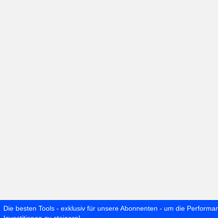
Die besten Tools - exklusiv für unsere Abonnenten - um die Performa