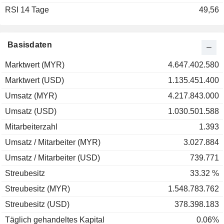
RSI 14 Tage
2001
+0,37 %
49,56
2000
-28,27 %
1999
+282,66 %
Basisdaten
1998
+30,67 %
Marktwert (MYR)
4.647.402.580
1997
-78,57 %
Marktwert (USD)
1.135.451.400
1996
+94,45 %
Umsatz (MYR)
4.217.843.000
1995
+12,50 %
Umsatz (USD)
1.030.501.588
1994
-19,33 %
Mitarbeiterzahl
1.393
1993
-2,46 %
Umsatz / Mitarbeiter (MYR)
3.027.884
Umsatz / Mitarbeiter (USD)
739.771
Streubesitz
33.32 %
Streubesitz (MYR)
1.548.783.762
Streubesitz (USD)
378.398.183
Täglich gehandeltes Kapital
0.06%