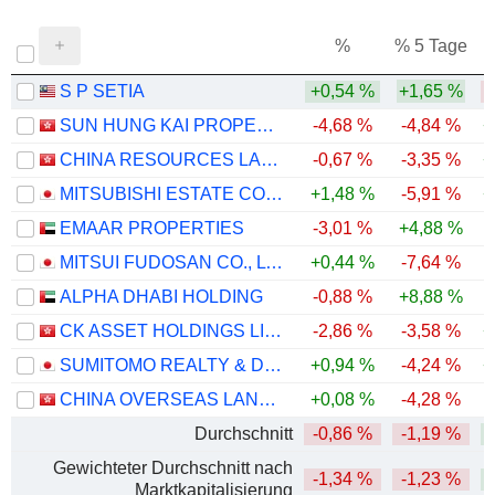
%
% 5 Tage
%
S P SETIA
+0,54 %
+1,65 %
-
SUN HUNG KAI PROPERTIES LIMITED
-4,68 %
-4,84 %
+
CHINA RESOURCES LAND LIMITED
-0,67 %
-3,35 %
+
MITSUBISHI ESTATE CO., LTD.
+1,48 %
-5,91 %
+
EMAAR PROPERTIES
-3,01 %
+4,88 %
-
MITSUI FUDOSAN CO., LTD.
+0,44 %
-7,64 %
ALPHA DHABI HOLDING
-0,88 %
+8,88 %
-
CK ASSET HOLDINGS LIMITED
-2,86 %
-3,58 %
+
SUMITOMO REALTY & DEVELOPMENT CO., LTD.
+0,94 %
-4,24 %
+
CHINA OVERSEAS LAND & INVESTMENT LIMITED
+0,08 %
-4,28 %
Durchschnitt
-0,86 %
-1,19 %
Gewichteter Durchschnitt nach
-1,34 %
-1,23 %
Marktkapitalisierung