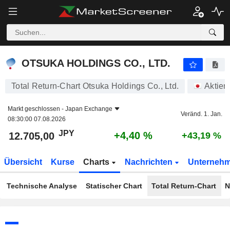
OTSUKA HOLDINGS CO., LTD.
12.705,00
¥
+4,40 %
OTSUKA HOLDINGS CO., LTD.
Total Return-Chart Otsuka Holdings Co., Ltd.
Aktien
Markt geschlossen -
Japan Exchange
Veränd. 1. Jan.
08:30:00 07.08.2026
JPY
+4,40 %
12.705,00
+43,19 %
Übersicht
Kurse
Charts
Nachrichten
Unterneh
Technische Analyse
Statischer Chart
Total Return-Chart
N