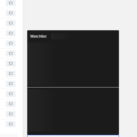
CI
CI
CI
CI
Watchlist
CI
CI
CI
CI
CI
CI
CI
CI
CI