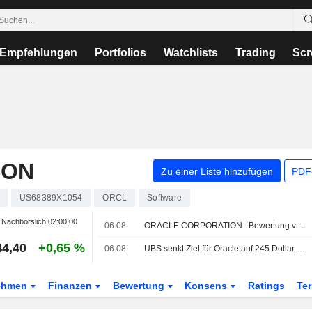
Empfehlungen
Portfolios
Watchlists
Trading
Scr
ION
Zu einer Liste hinzufügen
PDF-
US68389X1054
ORCL
Software
Nachbörslich
02:00:00
06.08.
ORACLE CORPORATION : Bewertung von UBS zum Kaufen erhalten
44,40
+0,65 %
06.08.
UBS senkt Ziel für Oracle auf 245 Dollar - 'Buy'
ehmen
Finanzen
Bewertung
Konsens
Ratings
Te