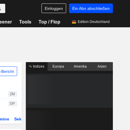
Einloggen
Ein Abo abschließen
eener
Tools
Top / Flop
Edition Deutschland
Indizes
Europa
Amerika
Asien
Bericht
ZM
DP
rmine
Sektor
Derivate
ETFs