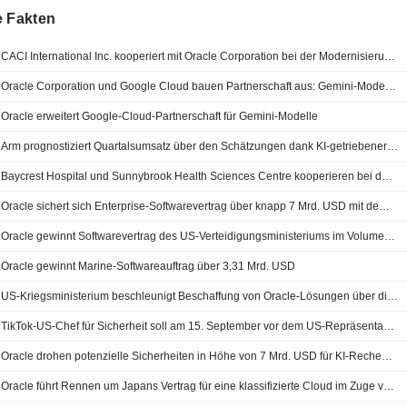
e Fakten
CACI International Inc. kooperiert mit Oracle Corporation bei der Modernisierung der föderalen HR-IT für das Office of Personnel Management
Oracle Corporation und Google Cloud bauen Partnerschaft aus: Gemini-Modelle sollen für Unternehmenskunden von Oracle Corporation Enterprise Applications verfügbar werden
Oracle erweitert Google-Cloud-Partnerschaft für Gemini-Modelle
Arm prognostiziert Quartalsumsatz über den Schätzungen dank KI-getriebener Chipnachfrage
Baycrest Hospital und Sunnybrook Health Sciences Centre kooperieren bei der Einführung eines neuen Gesundheitsinformationssystems
Oracle sichert sich Enterprise-Softwarevertrag über knapp 7 Mrd. USD mit dem Department of War
Oracle gewinnt Softwarevertrag des US-Verteidigungsministeriums im Volumen von bis zu 7 Mrd. USD
Oracle gewinnt Marine-Softwareauftrag über 3,31 Mrd. USD
US-Kriegsministerium beschleunigt Beschaffung von Oracle-Lösungen über die Enterprise Software Initiative (ESI)
TikTok-US-Chef für Sicherheit soll am 15. September vor dem US-Repräsentantenhaus aussagen
Oracle drohen potenzielle Sicherheiten in Höhe von 7 Mrd. USD für KI-Rechenzentrum in Wisconsin
Oracle führt Rennen um Japans Vertrag für eine klassifizierte Cloud im Zuge verschärfter Sicherheitsvorgaben an