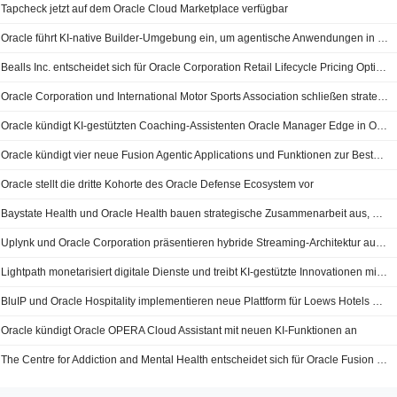
Tapcheck jetzt auf dem Oracle Cloud Marketplace verfügbar
Oracle führt KI-native Builder-Umgebung ein, um agentische Anwendungen in Oracle Fusion Applications zu erstellen und auszuführen
Bealls Inc. entscheidet sich für Oracle Corporation Retail Lifecycle Pricing Optimization zur Steigerung des Abverkaufsumsatzes
Oracle Corporation und International Motor Sports Association schließen strategische Allianz zur Einführung des Oracle Cloud Innovation Studio in den Imsa Labs
Oracle kündigt KI-gestützten Coaching-Assistenten Oracle Manager Edge in Oracle Fusion Cloud Human Capital Management an
Oracle kündigt vier neue Fusion Agentic Applications und Funktionen zur Bestandsoptimierung in Oracle Fusion Cloud Supply Chain & Manufacturing an
Oracle stellt die dritte Kohorte des Oracle Defense Ecosystem vor
Baystate Health und Oracle Health bauen strategische Zusammenarbeit aus, um ein vernetztes und patientenzentriertes Versorgungserlebnis zu schaffen
Uplynk und Oracle Corporation präsentieren hybride Streaming-Architektur auf der Oracle Cloud Infrastructure
Lightpath monetarisiert digitale Dienste und treibt KI-gestützte Innovationen mit Oracle voran
BluIP und Oracle Hospitality implementieren neue Plattform für Loews Hotels & Co
Oracle kündigt Oracle OPERA Cloud Assistant mit neuen KI-Funktionen an
The Centre for Addiction and Mental Health entscheidet sich für Oracle Fusion Cloud Applications zur Optimierung von Betrieb und Patientenversorgung