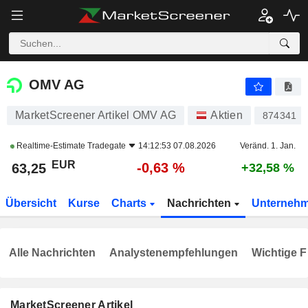
OMV AG
63,25
€
-0,63 %
OMV AG
MarketScreener Artikel OMV AG
Aktien
874341
Realtime-Estimate
Tradegate
14:12:53 07.08.2026
Veränd. 1. Jan.
EUR
-0,63 %
63,25
+32,58 %
Übersicht
Kurse
Charts
Nachrichten
Unterneh
Alle Nachrichten
Analystenempfehlungen
Wichtige F
MarketScreener Artikel