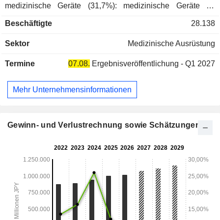
medizinische Geräte (31,7%): medizinische Geräte für
Gastroenterologie, Urologie, Atemwegsmanagement, HNO
Beschäftigte
28.138
und Gynäkologie; - wissenschaftliche Analysegeräte und
Mikroskope (13,7%); - Sonstige (1,5%): biomedizinische
Sektor
Medizinische Ausrüstung
Materialien, orthopädische Geräte usw. Der Nettoumsatz teilt
sich geographisch wie folgt auf: Japan (15,6%), China
Termine
07.08.
Ergebnisveröffentlichung - Q1 2027
(14,4%), Asien und Ozeanien (8,9%), Nordamerika (33,8%),
Europa (25,1%) und Sonstige (2,2%).
Mehr Unternehmensinformationen
Gewinn- und Verlustrechnung sowie Schätzungen