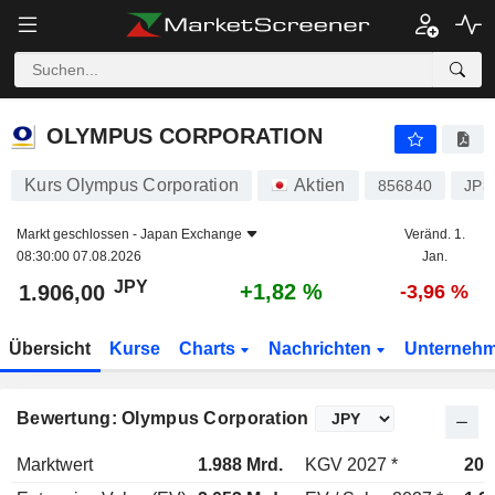
OLYMPUS CORPORATION
1.906,00
¥
+1,82 %
OLYMPUS CORPORATION
Kurs Olympus Corporation
Aktien
856840
JP3
Markt geschlossen -
Japan Exchange
Veränd. 1.
08:30:00 07.08.2026
Jan.
JPY
+1,82 %
1.906,00
-3,96 %
Übersicht
Kurse
Charts
Nachrichten
Unterneh
Bewertung: Olympus Corporation
Marktwert
1.988 Mrd.
KGV 2027 *
20,