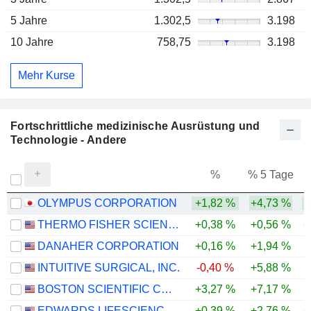
5 Jahre
1.302,5
3.198
10 Jahre
758,75
3.198
Mehr Kurse
Fortschrittliche medizinische Ausrüstung und
Technologie - Andere
%
% 5 Tage
%
OLYMPUS CORPORATION
+1,82 %
+4,73 %
THERMO FISHER SCIENTIFIC, INC.
+0,38 %
+0,56 %
+
DANAHER CORPORATION
+0,16 %
+1,94 %
INTUITIVE SURGICAL, INC.
-0,40 %
+5,88 %
-
BOSTON SCIENTIFIC CORPORATION
+3,27 %
+7,17 %
-
EDWARDS LIFESCIENCES CORPORATION
+0,39 %
+2,76 %
+