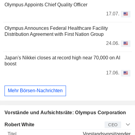
Olympus Appoints Chief Quality Officer
17.07.
Olympus Announces Federal Healthcare Facility
Distribution Agreement with First Nation Group
24.06.
Japan's Nikkei closes at record high near 70,000 on AI
boost
17.06.
Mehr Börsen-Nachrichten
Vorstände und Aufsichtsräte: Olympus Corporation
Manager
Titel
Alter
Seit
Robert White
CEO
Vorstandsvorsitzender