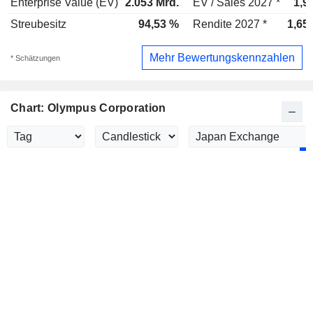
Enterprise Value (EV)
2.053 Mrd.
EV / Sales 2027 *
1,9
Streubesitz
94,53 %
Rendite 2027 *
1,65
Mehr Bewertungskennzahlen
* Schätzungen
Chart: Olympus Corporation