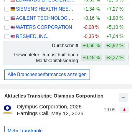
SIEMENS HEALTHINEERS AG
+1,34 %
+7,27 %
-
AGILENT TECHNOLOGIES, INC.
+0,16 %
+1,90 %
+
WATERS CORPORATION
-0,08 %
+5,10 %
+
RESMED, INC.
-0,35 %
+7,04 %
-
Durchschnitt
+0,56 %
+3,92 %
Gewichteter Durchschnitt nach
+0,48 %
+3,37 %
Marktkapitalisierung
Alle Branchenperformances anzeigen
Aktuelles Transkript: Olympus Corporation
Olympus Corporation, 2026
19.05.
Earnings Call, May 12, 2026
Mehr Transkripte