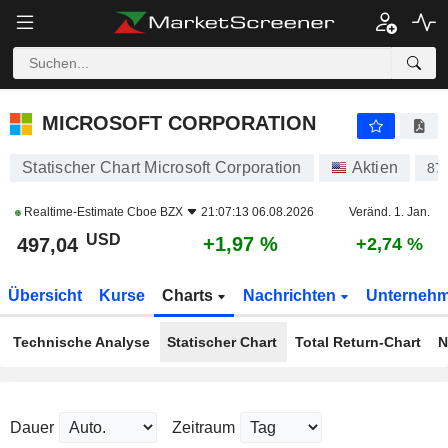
MICROSOFT CORPORATION
497,04
$
+1,97 %
MICROSOFT CORPORATION
Statischer Chart Microsoft Corporation
Aktien
87
Realtime-Estimate
Cboe BZX
21:07:13 06.08.2026
Veränd. 1. Jan.
USD
+1,97 %
497,04
+2,74 %
Übersicht
Kurse
Charts
Nachrichten
Unterneh
Technische Analyse
Statischer Chart
Total Return-Chart
N
Dauer
Zeitraum