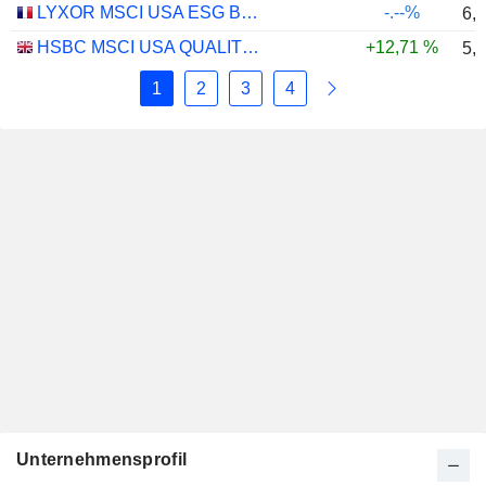
LYXOR MSCI USA ESG BROAD CTB (DR) UCITS ETF - DIST - EUR
-.--%
6,
HSBC MSCI USA QUALITY UCITS ETF - USD
+12,71 %
5,
1
2
3
4
Unternehmensprofil