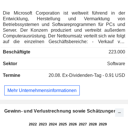
Die Microsoft Corporation ist weltweit führend in der
Entwicklung, Herstellung und Vermarktung von
Betriebssystemen und Softwareprogrammen für PCs und
Server. Der Konzern produziert und vertreibt außerdem
Computerausrüstung. Der Nettoumsatz verteilt sich wie folgt
auf die einzelnen Geschäftsbereiche: - Verkauf von
Betriebssystemen und Anwendungsentwicklungstools (42,9
Beschäftigte
223.000
%): hauptsächlich für Server (Azure, SQL Server, Windows
Server, Visual Studio, System Center, GitHub usw.) und
Sektor
Software
(Windows); - Entwicklung von Cloud-basierten
Softwareanwendungen (37,7 %): Programme für
Termine
20.08.
Ex-Dividenden-Tag - 0.91 USD
Produktivität (Microsoft 365; Word, Excel, PowerPoint,
Outlook, OneNote, Publisher und Access), integriertes
Management und Kundenbeziehungsmanagement
Mehr Unternehmensinformationen
(Dynamics 365), Online-Dateifreigabe und -verwaltung
(OneDrive) sowie einheitliche und kollaborative
Kommunikation (Microsoft Teams); - Sonstiges (19,4 %): vor
allem Verkauf von Softwarelizenzen (Windows), Tablets
Gewinn- und Verlustrechnung sowie Schätzungen
(Microsoft Surface), Videospielkonsolen und -software
(Xbox), Computerzubehör usw. Die Vereinigten Staaten
machen 51,3 % des Nettoumsatzes aus.