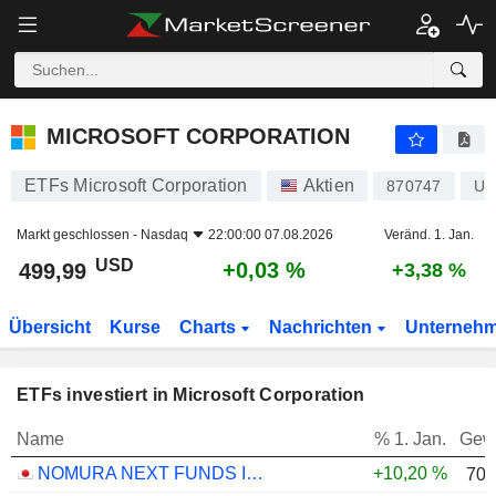
MICROSOFT CORPORATION
499,99
$
+0,03 %
MICROSOFT CORPORATION
ETFs Microsoft Corporation
Aktien
870747
US
Markt geschlossen -
Nasdaq
22:00:00 07.08.2026
Veränd. 1. Jan.
USD
+0,03 %
499,99
+3,38 %
Übersicht
Kurse
Charts
Nachrichten
Unterneh
ETFs investiert in Microsoft Corporation
Name
% 1. Jan.
Gew
NOMURA NEXT FUNDS INTERNATIONAL EQUITY MSCI-KOKUSAI (YEN-HEDGED) ETF - JPY
+10,20 %
70,