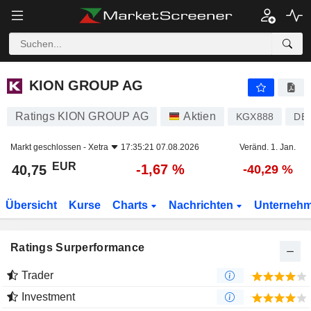
KION GROUP AG
40,75
€
-1,67 %
KION GROUP AG
Ratings KION GROUP AG
Aktien
KGX888
DE
Markt geschlossen -
Xetra
17:35:21 07.08.2026
Veränd. 1. Jan.
EUR
-1,67 %
40,75
-40,29 %
Übersicht
Kurse
Charts
Nachrichten
Unterneh
Ratings Surperformance
Trader
Investment