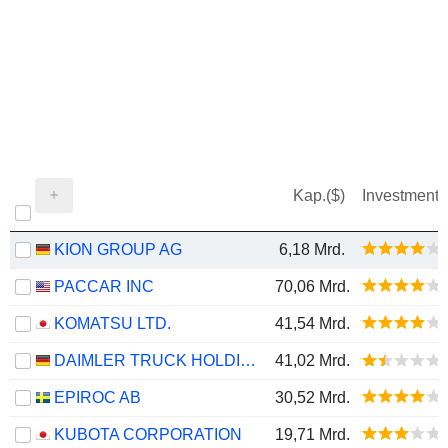
Kap.($)
Investment
KION GROUP AG
6,18 Mrd.
PACCAR INC
70,06 Mrd.
KOMATSU LTD.
41,54 Mrd.
DAIMLER TRUCK HOLDING AG
41,02 Mrd.
EPIROC AB
30,52 Mrd.
KUBOTA CORPORATION
19,71 Mrd.