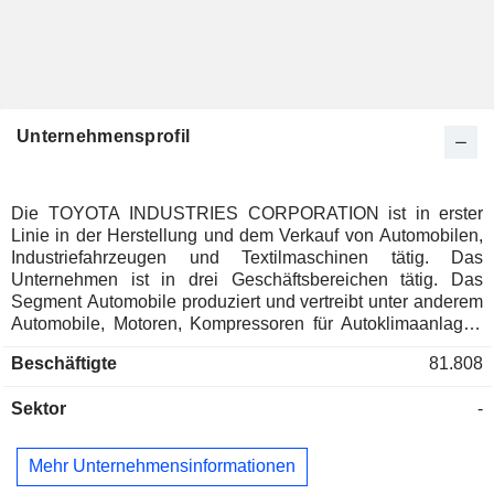
Unternehmensprofil
Die TOYOTA INDUSTRIES CORPORATION ist in erster
Linie in der Herstellung und dem Verkauf von Automobilen,
Industriefahrzeugen und Textilmaschinen tätig. Das
Unternehmen ist in drei Geschäftsbereichen tätig. Das
Segment Automobile produziert und vertreibt unter anderem
Automobile, Motoren, Kompressoren für Autoklimaanlagen
und elektronische Geräte. Das Segment Industriefahrzeuge
Beschäftigte
81.808
bietet Gabelstapler, Lagerausrüstungen, automatische
Lager, Fahrzeuge für den Hochbetrieb, Logistiklösungen
Sektor
-
und Absatzfinanzierung an. Das Segment Textilmaschinen
bietet Web- und Spinnmaschinen sowie Geräte zur
Messung der Garnqualität und zur Sortierung von
Mehr Unternehmensinformationen
Baumwolle an.