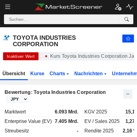
-.-
TOYOTA INDUSTRIES CORPORATION
20.450,00
¥
-
%
TOYOTA INDUSTRIES
CORPORATION
Kurs Toyota Industries Corporation J
Inaktiver Wert
Übersicht
Kurse
Charts
Nachrichten
Unterneh
Bewertung: Toyota Industries Corporation
Marktwert
6.093 Mrd.
KGV 2025
15,1
Enterprise Value (EV)
7.405 Mrd.
EV / Sales 2025
1,27
Streubesitz
-
Rendite 2025
2,16 