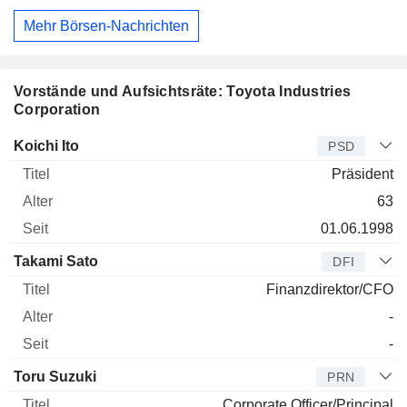
Mehr Börsen-Nachrichten
Vorstände und Aufsichtsräte: Toyota Industries
Corporation
Manager
Titel
Alter
Seit
Koichi Ito
PSD
Präsident
63
01.06.1998
Takami Sato
DFI
Finanzdirektor/CFO
-
-
Toru Suzuki
PRN
Corporate Officer/Principal