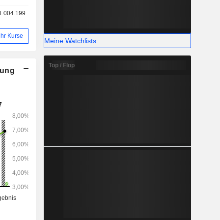
1.004.199
hr Kurse
Meine Watchlists
Top / Flop
nung