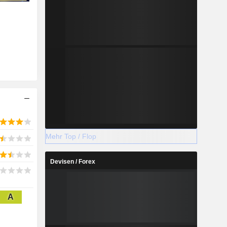
Mehr Top / Flop
Devisen / Forex
A