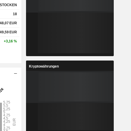
STOCKEN
18
48,07
EUR
49,59
EUR
+3,16 %
Kryptowährungen