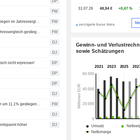
DP
31.07.26
48,94 €
+0,47 %
FW
Die Auftragseingänge für schwere Lkw in Nordamerika stiegen im Jahresvergleich im Juli - ACT Research (Aktualisierung)
FW
Me
verzögerte Kurse Xetra
Bestellungen schwerer Lkw in Nordamerika im Juli im Jahresvergleich gestiegen - ACT Research
FW
DJ
Gewinn- und Verlustrech
sowie Schätzungen
DJ
sich nicht erpressen'
DP
DP
DP
DJ
EU-Zulassungen schwerer Lastwagen im ersten Halbjahr um 11,1% gestiegen - ACEA
FW
DJ
ntspannt höher
DJ