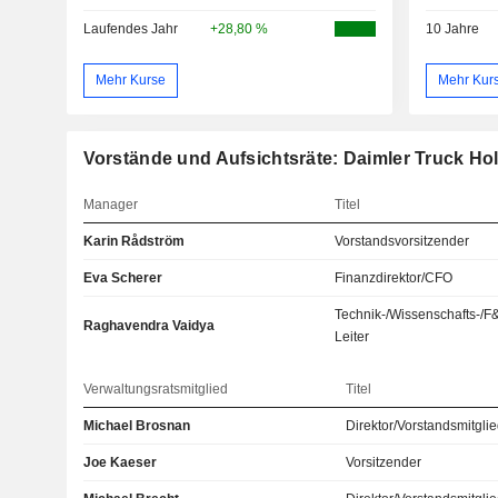
Laufendes Jahr
+28,80 %
10 Jahre
Mehr Kurse
Mehr Kur
Vorstände und Aufsichtsräte: Daimler Truck Ho
Manager
Titel
Karin Rådström
Vorstandsvorsitzender
Eva Scherer
Finanzdirektor/CFO
Technik-/Wissenschafts-/F
Raghavendra Vaidya
Leiter
Verwaltungsratsmitglied
Titel
Michael Brosnan
Direktor/Vorstandsmitgli
Joe Kaeser
Vorsitzender