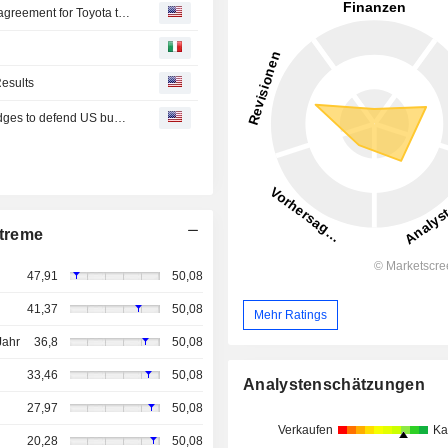
Toyota, Volvo Group and Daimler Truck AG sign binding agreement for Toyota to join cellcentric as equal shareholder
esults
Under pressure over China backers, Mercedes CEO pledges to defend US business
treme
47,91
50,08
41,37
50,08
Mehr Ratings
Jahr
36,8
50,08
33,46
50,08
Analystenschätzungen
27,97
50,08
Verkaufen
Ka
20,28
50,08