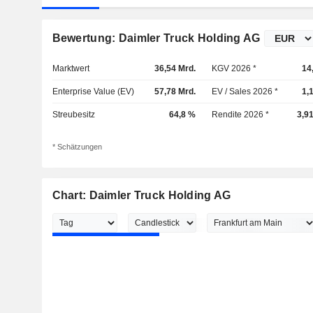
Bewertung: Daimler Truck Holding AG
Marktwert
36,54 Mrd.
KGV 2026 *
14
Enterprise Value (EV)
57,78 Mrd.
EV / Sales 2026 *
1,
Streubesitz
64,8 %
Rendite 2026 *
3,9
* Schätzungen
Chart: Daimler Truck Holding AG