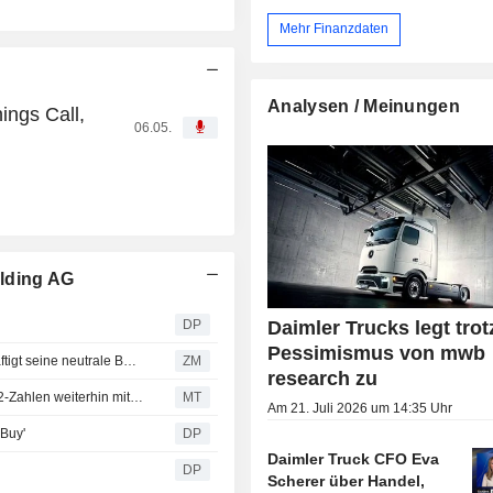
Mehr Finanzdaten
Analysen / Meinungen
ings Call,
06.05.
lding AG
DP
Daimler Trucks legt trot
Pessimismus von mwb
DAIMLER TRUCK HOLDING AG : Intesa Sanpaolo bekräftigt seine neutrale Bewertung
ZM
research zu
Daimler Truck von Mwb nach 'gemischten' vorläufigen Q2-Zahlen weiterhin mit 'Verkaufen' eingestuft; Schätzungen angepasst
MT
Am 21. Juli 2026 um 14:35 Uhr
'Buy'
DP
Daimler Truck CFO Eva
DP
Scherer über Handel,