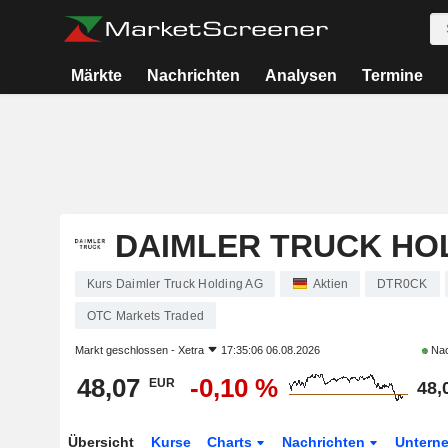
Märkte
Nachrichten
Analysen
Termine
DAIMLER TRUCK HO
Kurs Daimler Truck Holding AG
Aktien
DTR0CK
OTC Markets Traded
Markt geschlossen -
Xetra
17:35:06 06.08.2026
Nac
48,07
-0,10 %
EUR
48,
Übersicht
Kurse
Charts
Nachrichten
Untern