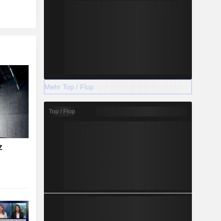
Mehr Top / Flop
Top / Flop
z