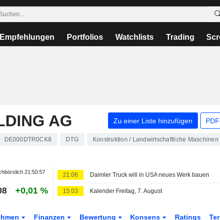
Empfehlungen
Portfolios
Watchlists
Trading
Scr
LDING AG
Zu einer Liste hinzufügen
PDF-
DE000DTR0CK8
DTG
Konstruktion / Landwirtschaftliche Maschinen
hbörslich
21:50:57
21:06
Daimler Truck will in USA neues Werk bauen
08
+0,01 %
15:03
Kalender Freitag, 7. August
ehmen
Finanzen
Bewertung
Konsens
Ratings
Te