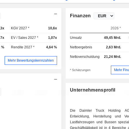
Finanzen
,3x
KGV 2027 *
10,6x
2026 *
17x
EV / Sales 2027 *
1,07x
Umsatz
49,45 Mrd.
1 %
Rendite 2027 *
4,64 %
Nettoergebnis
2,63 Mrd.
Nettoverschuldung
21,24 Mrd.
Mehr Bewertungskennzahlen
Mehr Fin
* Schätzungen
Unternehmensprofil
Die Daimler Truck Holding AG
Entwicklung, Herstellung und Ve
Lastfahrzeugen und Bussen spezialis
Geschäftstätigkeit ist in 4 Bereiche au