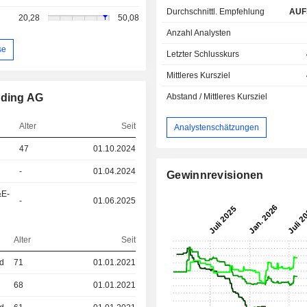
Durchschnittl. Empfehlung
AUF
20,28
50,08
Anzahl Analysten
se
Letzter Schlusskurs
Mittleres Kursziel
lding AG
Abstand / Mittleres Kursziel
Alter
Seit
Analystenschätzungen
47
01.10.2024
-
01.04.2024
Gewinnrevisionen
&E-
-
01.06.2025
Alter
Seit
ed
71
01.01.2021
68
01.01.2021