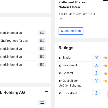
Zölle und Risiken im
Nahen Osten
Am 13. März 2026 um 11:54
Uhr
Mehr Analysen
lmarktinformation
EQ
Daimler Truck Holding AG: Daimler Truck Holding AG erhöht Prognose für das Geschäftsjahr 2026
EQ
Ratings
lmarktinformation
EQ
lmarktinformation
EQ
Trader
lmarktinformation
EQ
Investment
Gesamt
Qualität der
Veröffentlichungen
ck Holding AG
ESG MSCI