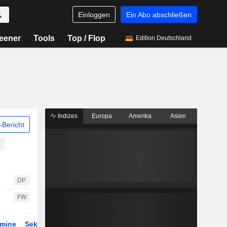
Einloggen
Ein Abo abschließen
eener
Tools
Top / Flop
Edition Deutschland
Indizes
Europa
Amerika
Asien
Bericht
DP
FW
rmine
Sektor
Derivate
ETFs