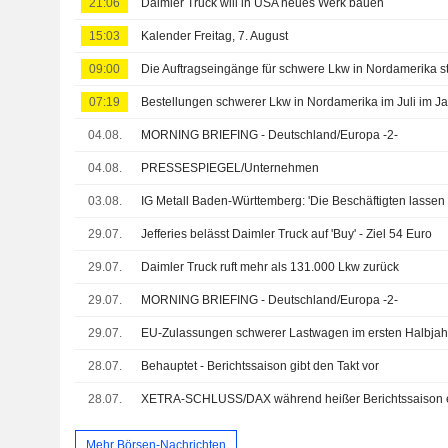
21:06
Daimler Truck will in USA neues Werk bauen
15:03
Kalender Freitag, 7. August
09:00
07:19
04.08.
MORNING BRIEFING - Deutschland/Europa -2-
04.08.
PRESSESPIEGEL/Unternehmen
03.08.
IG Metall Baden-Württemberg: 'Die Beschäftigten lassen 
29.07.
Jefferies belässt Daimler Truck auf 'Buy' - Ziel 54 Euro
29.07.
Daimler Truck ruft mehr als 131.000 Lkw zurück
29.07.
MORNING BRIEFING - Deutschland/Europa -2-
29.07.
28.07.
Behauptet - Berichtssaison gibt den Takt vor
28.07.
XETRA-SCHLUSS/DAX während heißer Berichtssaison e
Mehr Börsen-Nachrichten