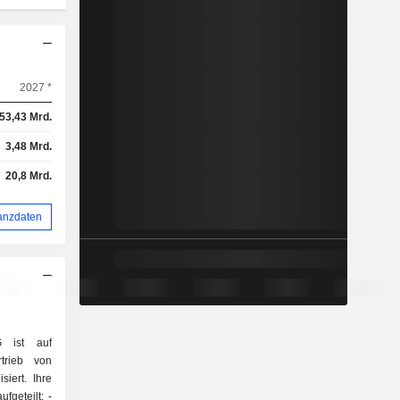
2027 *
53,43 Mrd.
3,48 Mrd.
20,8 Mrd.
anzdaten
 ist auf
rtrieb von
iert. Ihre
fgeteilt: -