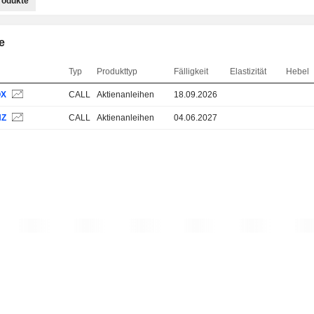
rodukte
e
Typ
Produkttyp
Fälligkeit
Elastizität
Hebel
QX
CALL
Aktienanleihen
18.09.2026
NZ
CALL
Aktienanleihen
04.06.2027