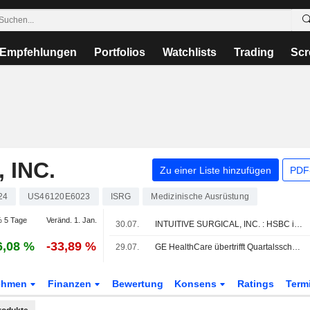
Empfehlungen
Portfolios
Watchlists
Trading
Scr
 INC.
Zu einer Liste hinzufügen
PDF-
24
US46120E6023
ISRG
Medizinische Ausrüstung
 5 Tage
Veränd. 1. Jan.
30.07.
INTUITIVE SURGICAL, INC. : HSBC ist weniger optimistisch
6,08 %
-33,89 %
29.07.
GE HealthCare übertrifft Quartalsschätzungen, prüft Verkauf der Patient-Care-Sparte
ehmen
Finanzen
Bewertung
Konsens
Ratings
Term