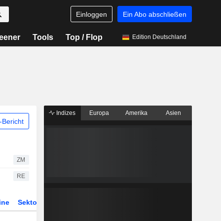
Einloggen
Ein Abo abschließen
eener
Tools
Top / Flop
Edition Deutschland
Indizes
Europa
Amerika
Asien
Bericht
ZM
RE
ine
Sektor
Derivate
ETFs