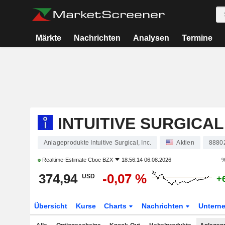
Märkte
Nachrichten
Analysen
Termine
INTUITIVE SURGICAL,
Anlageprodukte Intuitive Surgical, Inc.
Aktien
8880
Realtime-Estimate
Cboe BZX
18:56:14 06.08.2026
%
374,94
-0,07 %
USD
+
Übersicht
Kurse
Charts
Nachrichten
Untern