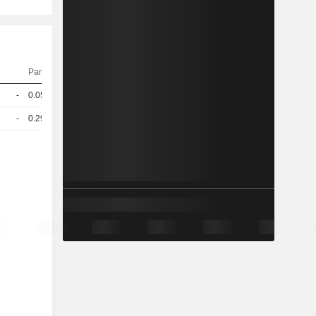
Parität
Kurs
-
0.057
77.9 / 79.4
-
0.299
96,11
USD