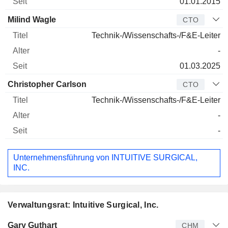
01.01.2015
Milind Wagle
CTO
Technik-/Wissenschafts-/F&E-Leiter
-
01.03.2025
Christopher Carlson
CTO
Technik-/Wissenschafts-/F&E-Leiter
-
-
Unternehmensführung von INTUITIVE SURGICAL,
INC.
Verwaltungsrat: Intuitive Surgical, Inc.
Verwaltungsratsmitglied
Titel
Alter
Seit
Gary Guthart
CHM