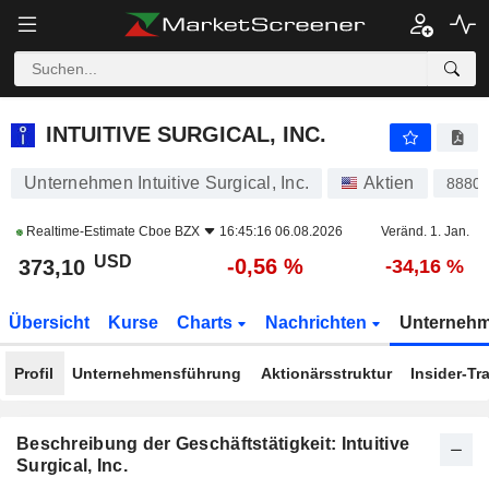
INTUITIVE SURGICAL, INC.
373,14
$
-0,55 %
INTUITIVE SURGICAL, INC.
Unternehmen Intuitive Surgical, Inc.
Aktien
8880
Realtime-Estimate
Cboe BZX
16:45:16 06.08.2026
Veränd. 1. Jan.
USD
-0,56 %
373,10
-34,16 %
Übersicht
Kurse
Charts
Nachrichten
Unterneh
Profil
Unternehmensführung
Aktionärsstruktur
Insider-Tr
Beschreibung der Geschäftstätigkeit: Intuitive
Surgical, Inc.