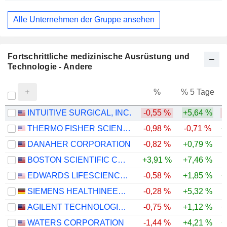
Alle Unternehmen der Gruppe ansehen
Fortschrittliche medizinische Ausrüstung und
Technologie - Andere
%
% 5 Tage
%
INTUITIVE SURGICAL, INC.
-0,55 %
+5,64 %
-
THERMO FISHER SCIENTIFIC, INC.
-0,98 %
-0,71 %
+
DANAHER CORPORATION
-0,82 %
+0,79 %
BOSTON SCIENTIFIC CORPORATION
+3,91 %
+7,46 %
-
EDWARDS LIFESCIENCES CORPORATION
-0,58 %
+1,85 %
+
SIEMENS HEALTHINEERS AG
-0,28 %
+5,32 %
-
AGILENT TECHNOLOGIES, INC.
-0,75 %
+1,12 %
+
WATERS CORPORATION
-1,44 %
+4,21 %
+