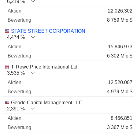
6,219 %
22.026.302
8 759 Mio $
STATE STREET CORPORATION
4,474 %
15.846.973
6 302 Mio $
T. Rowe Price International Ltd.
3,535 %
12.520.007
4 979 Mio $
Geode Capital Management LLC
2,391 %
8.466.851
3 367 Mio $