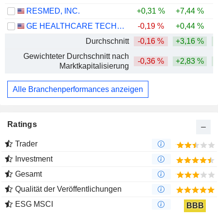
RESMED, INC.
+0,31 %
+7,44 %
-
GE HEALTHCARE TECHNOLOGIES INC.
-0,19 %
+0,44 %
Durchschnitt
-0,16 %
+3,16 %
Gewichteter Durchschnitt nach
-0,36 %
+2,83 %
Marktkapitalisierung
Alle Branchenperformances anzeigen
Ratings
Trader
Investment
Gesamt
Qualität der Veröffentlichungen
ESG MSCI
BBB