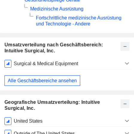
Medizinische Ausrüstung
Fortschrittliche medizinische Ausrüstung
und Technologie - Andere
Umsatzverteilung nach Geschäftsbereich:
Intuitive Surgical, Inc.
Ende d.
Surgical & Medical Equipment
Geschäftsjahres:
Dezember
Alle Geschäftsbereiche ansehen
Geografische Umsatzverteilung: Intuitive
Surgical, Inc.
Ende d.
United States
Geschäftsjahres:
Dezember
Outside of The United States