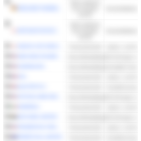
Nicht-zyklische
REDCARE PHARMACY NV
Konsumgüter
Arzneimitteleinze
und DL
Nicht-zyklische
MATSUKIYOCOCOKARA & CO.
Konsumgüter
Arzneimitteleinze
und DL
DAIICHI LIFE GROUP, INC.
Finanzwirtschaft
AMN HEALTHCARE SERVICES, INC.
Gesundheitspflege
HUMANA INC.
Gesundheitspflege
AXA
Finanzwirtschaft
QUILTER PLC
Finanzwirtschaft
Investitionsman
OPTION CARE HEALTH, INC.
Gesundheitspflege
GENERALI
Finanzwirtschaft
NETCARE LIMITED
Gesundheitspflege
PRUDENTIAL FINANCIAL, INC.
Finanzwirtschaft
PERPETUAL LIMITED
Finanzwirtschaft