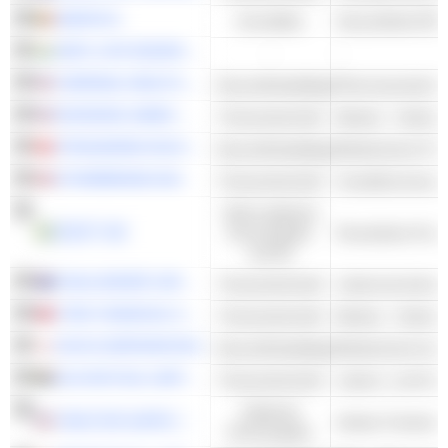
AEDIFICA
Immobilien
Gesundheits-REI
HDFC LIFE INSURANCE COMPANY LIMITED
-
-
CARDINAL HEALTH, INC.
Gesundheitspflege
Pharmazeutische
RAYMOND JAMES FINANCIAL, INC.
Finanzwirtschaft
Banken - Andere
STRAUMANN HOLDING AG
Gesundheitspflege
Medizinische Prot
STOREBRAND ASA
Finanzwirtschaft
Nicht-zyklische
ESSITY AB
Konsumgüter
Persönliche Prod
und DL
CHALLENGER LIMITED
Finanzwirtschaft
Lebensversicher
CTBC FINANCIAL HOLDING CO., LTD.
Finanzwirtschaft
Banken - Andere
HOYA CORPORATION
Gesundheitspflege
OLD MUTUAL LIMITED
Finanzwirtschaft
Zyklische
TRACTOR SUPPLY COMPANY
Andere Facheinze
Konsumgüter