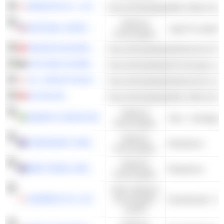
MENICON CO., LTD.
Gesundheitspflege
Brille, Brille & Ko
Zyklische
NATIONAL VISION HOLDINGS, INC.
Lager für optisch
Konsumgüter
SONOVA HOLDING AG
Gesundheitspflege
Medizinische Prot
LIFE HEALTHCARE GROUP HOLDINGS LIMITED
Gesundheitspflege
H.U. GROUP HOLDINGS, INC.
Gesundheitspflege
ALCON INC.
Gesundheitspflege
Brille, Brille & Ko
Zyklische
DOMETIC GROUP AB
Konsumgüter
Zyklische
CORPORATE TRAVEL MANAGEMENT LIMITED
Reisebüros
Konsumgüter
Zyklische
WEB TRAVEL GROUP LIMITED
Reisebüros
Konsumgüter
Nicht-zyklische
SUNDRUG CO.,LTD.
Konsumgüter
und DL