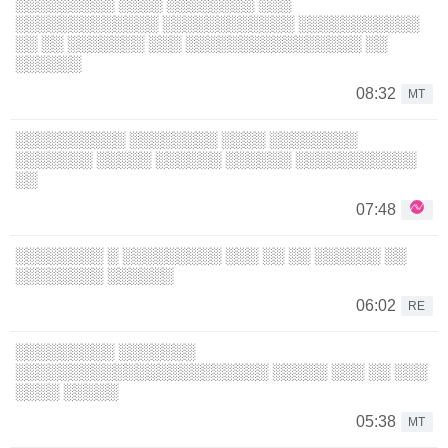
░░░░░░░░░ ░░░░ ░░░░░░░░ ░░░
░░░░░░░░░░░░░ ░░░░░░░░░░░░ ░░░░░░░░░░░
░░ ░░ ░░░░░░░ ░░░ ░░░░░░░░░░░░░░░░ ░░
░░░░░░
08:32
MT
░░░░░░░░░░ ░░░░░░░░ ░░░░ ░░░░░░░░
░░░░░░░ ░░░░░ ░░░░░░ ░░░░░░ ░░░░░░░░░░░
░░
07:48
░░░░░░░░ ░ ░░░░░░░░░ ░░░ ░░ ░░ ░░░░░░ ░░
░░░░░░░░ ░░░░░░
06:02
RE
░░░░░░░░░ ░░░░░░░
░░░░░░░░░░░░░░░░░░░░░░░ ░░░░░ ░░░ ░░ ░░░
░░░░ ░░░░░
05:38
MT