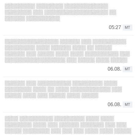
░░░░░░░░░ ░░░░░░░░ ░░░░░░░░░░░░░
░░░░░░░░ ░░░ ░░░░░░░░░░░░░░░░░░░ ░░
░░░░░░ ░░░░░░░░░░
05:27
MT
░░░░░░░░░░░░░░░░ ░░░░░░ ░░░ ░░░░░░░░░░
░░░░░░░░░ ░░░░ ░░░░░░ ░░░░ ░░ ░░░░░
░░░░░░ ░░░ ░░░░░ ░░░░ ░░░░ ░░░░░░░░░░ ░░░
░░░░░░░░░░░░░░░░░░ ░░░ ░░░░░ ░░░░ ░░░░░
06.08.
MT
░░░░░░ ░░░ ░░░░░░░░░░ ░░░░░░░░░ ░░░░
░░░░░░░░ ░░░░ ░░ ░░░░ ░░░░░░░░░░░░ ░░░
░░░░░ ░░░░ ░░░ ░░░░░ ░░░░ ░░░░░
06.08.
MT
░░░░ ░░░░░░░░░░ ░░░░░░░░░ ░░░░ ░░░░
░░░░░░░░ ░░░░ ░░░ ░░░░░░ ░░░░░░░ ░░░ ░░░
░░░░░ ░░░░░░░░ ░░░ ░░░ ░░░ ░░░░ ░░░░ ░░░░░