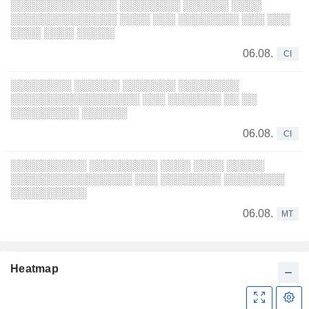
░░░░░░░░░░░░░░ ░░░░░░░░ ░░░░░░ ░░░░
░░░░░░░░░░░░░░ ░░░░ ░░░ ░░░░░░░░ ░░░ ░░░
░░░░ ░░░░ ░░░░░
06.08.
CI
░░░░░░░░ ░░░░░░ ░░░░░░░ ░░░░░░░░
░░░░░░░░░░░░░░░░░ ░░░ ░░░░░░░ ░░ ░░
░░░░░░░░░ ░░░░░░
06.08.
CI
░░░░░░░░░░ ░░░░░░░░░ ░░░░ ░░░░ ░░░░░
░░░░░░░░░░░░░░░░ ░░░ ░░░░░░░░ ░░░░░░░░
░░░░░░░░░░
06.08.
MT
Heatmap