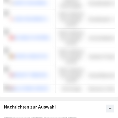
Zyklische
MISTO HOLDINGS CORP.
Konsumgüter
Nicht-zyklische
SUGI HOLDINGS CO.,LTD.
Konsumgüter
und DL
Nicht-zyklische
JD HEALTH INTERNATIONAL INC.
Konsumgüter
Arzneimitteleinze
und DL
Nicht-zyklische
ONTEX GROUP NV
Konsumgüter
Sanitäre Produkt
und DL
Nicht-zyklische
RECKITT BENCKISER GROUP PLC
Konsumgüter
Haushaltsprodukt
und DL
ALLFUNDS GROUP PLC
Technologie
Business to Busi
Nachrichten zur Auswahl