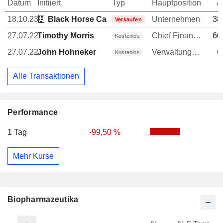
Datum
Initiiert
Typ
Hauptposition
A
18.10.23
Black Horse Capital Management LLC
Unternehmen
38
Verkaufen
27.07.22
Timothy Morris
Chief Financial Officer (CFO)
60
Kostenlos
27.07.22
John Hohneker
Verwaltungsratsmitglied
6
Kostenlos
Alle Transaktionen
Performance
1 Tag
-99,50 %
Mehr Kurse
Biopharmazeutika