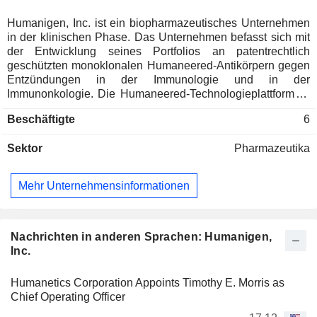
Humanigen, Inc. ist ein biopharmazeutisches Unternehmen
in der klinischen Phase. Das Unternehmen befasst sich mit
der Entwicklung seines Portfolios an patentrechtlich
geschützten monoklonalen Humaneered-Antikörpern gegen
Entzündungen in der Immunologie und in der
Immunonkologie. Die Humaneered-Technologieplattform ist
eine Methode zur Umwandlung bestehender Antikörper (in
Beschäftigte
6
der Regel von Mäusen) in modifizierte humane Antikörper
mit hoher Affinität für den therapeutischen Einsatz,
Sektor
Pharmazeutika
insbesondere bei akuten und chronischen Erkrankungen.
Sein Produktkandidat Lenzilumab und sein anderer
Produktkandidat Ifabotuzumab (iFab) sind Humaneered
Mehr Unternehmensinformationen
monoklonale Antikörper. Lenzilumab wird als
Therapeutikum für chronische myelomonozytäre Leukämie,
zur Vorbeugung der akuten Graft-versus-Host-Krankheit und
als prophylaktischer Begleiter für bestimmte Programme der
Nachrichten in anderen Sprachen: Humanigen,
chimären Antigenrezeptor-Therapie (CAR-T) eingesetzt.
Inc.
Das Unternehmen hat Zielmoleküle oder
Forschungsantikörper entwickelt oder einlizenziert, in der
Humanetics Corporation Appoints Timothy E. Morris as
Regel von akademischen Einrichtungen, und dann seine
Chief Operating Officer
Humaneered-Technologie eingesetzt, um sie zu optimieren.