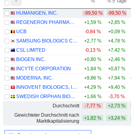
%
% 5 Tage
%
HUMANIGEN, INC.
-99,50 %
-99,50 %
REGENERON PHARMACEUTICALS, INC.
+1,59 %
+2,85 %
+
UCB
-0,84 %
+0,09 %
+
SAMSUNG BIOLOGICS CO.,LTD.
+2,77 %
+4,78 %
CSL LIMITED
-0,13 %
+7,42 %
-
BIOGEN INC.
+0,80 %
+2,46 %
+
INCYTE CORPORATION
+1,84 %
+0,87 %
+
MODERNA, INC.
+9,86 %
+7,94 %
+
INNOVENT BIOLOGICS, INC.
+4,29 %
+9,40 %
SWEDISH ORPHAN BIOVITRUM AB
+1,66 %
-3,70 %
+
Durchschnitt
-7,77 %
+2,73 %
+
Gewichteter Durchschnitt nach
+1,82 %
+3,24 %
+
Marktkapitalisierung