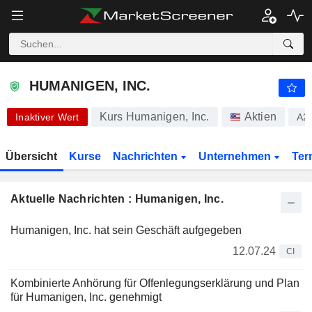
HUMANIGEN, INC.
0,000001
$
-99,50 %
HUMANIGEN, INC.
Kurs Humanigen, Inc.
Aktien
Inaktiver Wert
A2
Übersicht
Kurse
Nachrichten
Unternehmen
Ter
Aktuelle Nachrichten : Humanigen, Inc.
Humanigen, Inc. hat sein Geschäft aufgegeben
12.07.24
CI
Kombinierte Anhörung für Offenlegungserklärung und Plan
für Humanigen, Inc. genehmigt