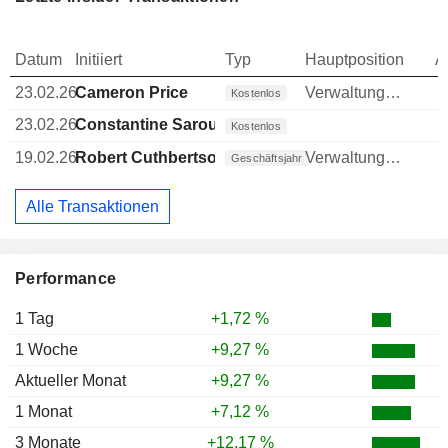
Datum
Initiiert
Typ
Hauptposition
A
23.02.26
Cameron Price
Verwaltungsratsmitglied
Kostenlos
23.02.26
Constantine Saroukos
Kostenlos
19.02.26
Robert Cuthbertson
Verwaltungsratsmitglied
Geschäftsjahr
Alle Transaktionen
Performance
1 Tag
+1,72 %
1 Woche
+9,27 %
Aktueller Monat
+9,27 %
1 Monat
+7,12 %
3 Monate
+12,17 %