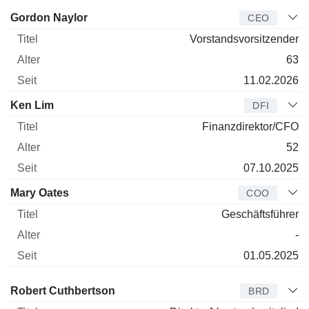
Manager
Titel
Alter
Seit
Gordon Naylor
CEO
Vorstandsvorsitzender
63
11.02.2026
Ken Lim
DFI
Finanzdirektor/CFO
52
07.10.2025
Mary Oates
COO
Geschäftsführer
-
01.05.2025
Verwaltungsratsmitglied
Titel
Alter
Seit
Robert Cuthbertson
BRD