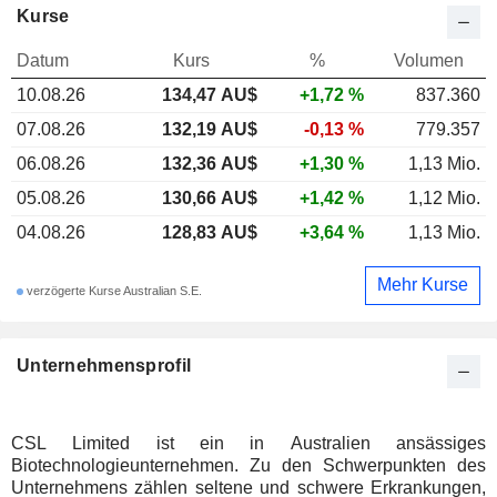
Kurse
Datum
Kurs
%
Volumen
10.08.26
134,47
AU$
+1,72 %
837.360
07.08.26
132,19 AU$
-0,13 %
779.357
06.08.26
132,36 AU$
+1,30 %
1,13 Mio.
05.08.26
130,66 AU$
+1,42 %
1,12 Mio.
04.08.26
128,83 AU$
+3,64 %
1,13 Mio.
Mehr Kurse
verzögerte Kurse Australian S.E.
Unternehmensprofil
CSL Limited ist ein in Australien ansässiges
Biotechnologieunternehmen. Zu den Schwerpunkten des
Unternehmens zählen seltene und schwere Erkrankungen,