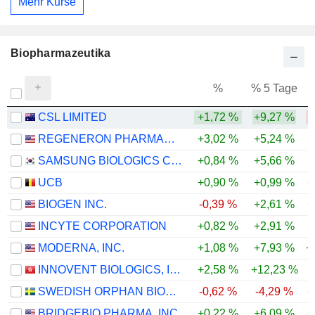
Mehr Kurse
Biopharmazeutika
%
% 5 Tage
%
CSL LIMITED
+1,72 %
+9,27 %
-
REGENERON PHARMACEUTICALS, INC.
+3,02 %
+5,24 %
+
SAMSUNG BIOLOGICS CO.,LTD.
+0,84 %
+5,66 %
UCB
+0,90 %
+0,99 %
+
BIOGEN INC.
-0,39 %
+2,61 %
+
INCYTE CORPORATION
+0,82 %
+2,91 %
+
MODERNA, INC.
+1,08 %
+7,93 %
+
INNOVENT BIOLOGICS, INC.
+2,58 %
+12,23 %
SWEDISH ORPHAN BIOVITRUM AB
-0,62 %
-4,29 %
+
BRIDGEBIO PHARMA, INC.
+0,22 %
+6,09 %
+