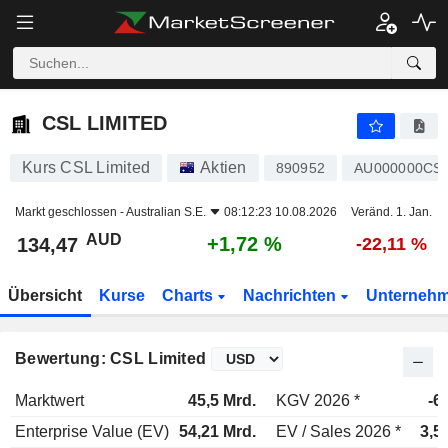
CSL LIMITED
134,47
$
+1,72 %
CSL LIMITED
Kurs CSL Limited
Aktien
890952
AU000000CS
Markt geschlossen -
Australian S.E.
08:12:23 10.08.2026
Veränd. 1. Jan.
AUD
+1,72 %
134,47
-22,11 %
Übersicht
Kurse
Charts
Nachrichten
Unterneh
Bewertung: CSL Limited
Marktwert
45,5 Mrd.
KGV 2026 *
-6
Enterprise Value (EV)
54,21 Mrd.
EV / Sales 2026 *
3,5