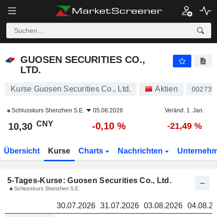
GUOSEN SECURITIES CO., LTD.
10,30
GUOSEN SECURITIES CO.,
LTD.
Kurse Guosen Securities Co., Ltd.
Aktien
002736
Schlusskurs
Shenzhen S.E.
05.08.2026
Veränd. 1. Jan.
CNY
-0,10 %
10,30
-21,49 %
Übersicht
Kurse
Charts
Nachrichten
Unterneh
5-Tages-Kurse: Guosen Securities Co., Ltd.
Schlusskurs Shenzhen S.E.
30.07.2026
31.07.2026
03.08.2026
04.08.2