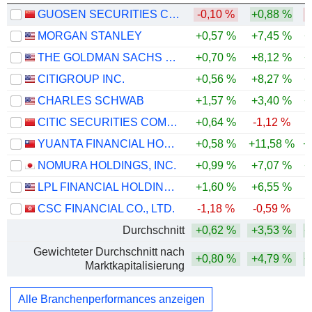
GUOSEN SECURITIES CO., LTD.
-0,10 %
+0,88 %
-
MORGAN STANLEY
+0,57 %
+7,45 %
+
THE GOLDMAN SACHS GROUP, INC.
+0,70 %
+8,12 %
+
CITIGROUP INC.
+0,56 %
+8,27 %
+
CHARLES SCHWAB
+1,57 %
+3,40 %
+
CITIC SECURITIES COMPANY LIMITED
+0,64 %
-1,12 %
YUANTA FINANCIAL HOLDING CO., LTD.
+0,58 %
+11,58 %
+
NOMURA HOLDINGS, INC.
+0,99 %
+7,07 %
+
LPL FINANCIAL HOLDINGS INC.
+1,60 %
+6,55 %
CSC FINANCIAL CO., LTD.
-1,18 %
-0,59 %
Durchschnitt
+0,62 %
+3,53 %
+
Gewichteter Durchschnitt nach
+0,80 %
+4,79 %
+
Marktkapitalisierung
Alle Branchenperformances anzeigen