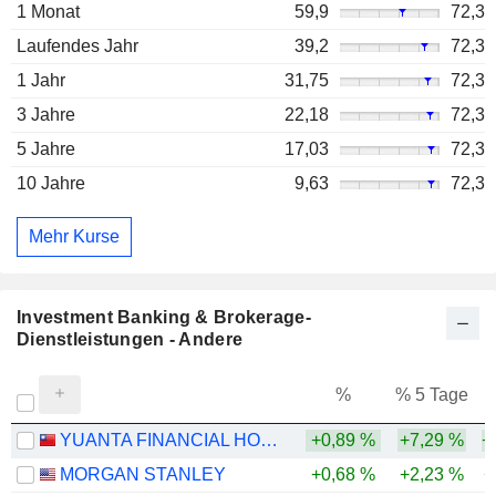
1 Monat
59,9
72,3
Laufendes Jahr
39,2
72,3
1 Jahr
31,75
72,3
3 Jahre
22,18
72,3
5 Jahre
17,03
72,3
10 Jahre
9,63
72,3
Mehr Kurse
Investment Banking & Brokerage-
Dienstleistungen - Andere
%
% 5 Tage
%
YUANTA FINANCIAL HOLDING CO., LTD.
+0,89 %
+7,29 %
+
MORGAN STANLEY
+0,68 %
+2,23 %
+