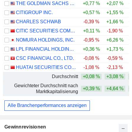
THE GOLDMAN SACHS GROUP, INC.
+0,77 %
+2,07 %
+
CITIGROUP INC.
+0,57 %
+1,55 %
+
CHARLES SCHWAB
-0,39 %
+1,66 %
+
CITIC SECURITIES COMPANY LIMITED
+0,11 %
-1,90 %
NOMURA HOLDINGS, INC.
-0,95 %
+6,26 %
+
LPL FINANCIAL HOLDINGS INC.
+0,36 %
+1,73 %
CSC FINANCIAL CO., LTD.
-0,08 %
-0,59 %
HUATAI SECURITIES CO., LTD.
-1,08 %
-2,13 %
Durchschnitt
+0,08 %
+3,08 %
+
Gewichteter Durchschnitt nach
+0,39 %
+4,64 %
+
Marktkapitalisierung
Alle Branchenperformances anzeigen
Gewinnrevisionen