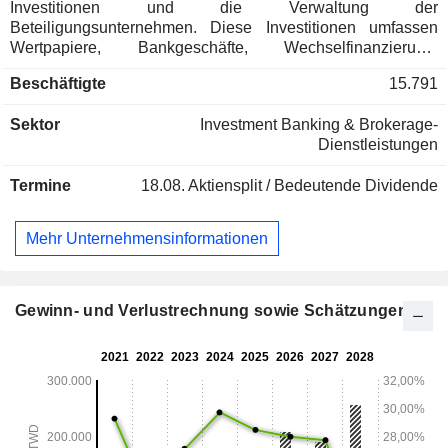
Investitionen und die Verwaltung der
Beteiligungsunternehmen. Diese Investitionen umfassen
Wertpapiere, Bankgeschäfte, Wechselfinanzierung,
Kreditkarten, Treuhandgeschäfte, Versicherungen,
Beschäftigte
15.791
Terminhandel, Risikokapital, ausländische Finanzinstitute
(mit behördlicher Genehmigung) sowie sonstige
Sektor
Investment Banking & Brokerage-
finanzbezogene Geschäfte. Zu den
Dienstleistungen
Hauptgeschäftsbereichen des Unternehmens zählen
Wertpapiere, Bankwesen, Lebensversicherungen,
Termine
18.08.
Aktiensplit / Bedeutende Dividende
Investmentfonds und Terminhandel. Die
Hauptgeschäftsgebiete des Unternehmens umfassen
Taiwan, Hongkong, Festlandchina, Thailand sowie weitere
Mehr Unternehmensinformationen
Länder und Regionen.
Gewinn- und Verlustrechnung sowie Schätzungen