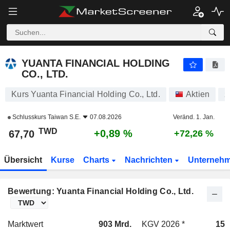
YUANTA FINANCIAL HOLDING CO., LTD.
67,70
NT$
+0,89 %
YUANTA FINANCIAL HOLDING
CO., LTD.
Kurs Yuanta Financial Holding Co., Ltd.
Aktien
2
Schlusskurs
Taiwan S.E.
07.08.2026
Veränd. 1. Jan.
TWD
+0,89 %
67,70
+72,26 %
Übersicht
Kurse
Charts
Nachrichten
Unterneh
Bewertung: Yuanta Financial Holding Co., Ltd.
Marktwert
903 Mrd.
KGV 2026 *
15,