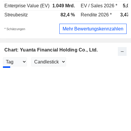
Enterprise Value (EV)
1.049 Mrd.
EV / Sales 2026 *
5,0
Streubesitz
82,4 %
Rendite 2026 *
3,47
Mehr Bewertungskennzahlen
* Schätzungen
Chart: Yuanta Financial Holding Co., Ltd.