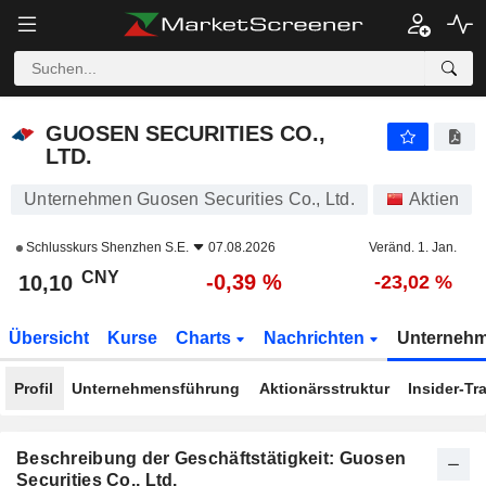
GUOSEN SECURITIES CO., LTD.
10,10
¥
-0,39 %
GUOSEN SECURITIES CO.,
LTD.
Unternehmen Guosen Securities Co., Ltd.
Aktien
Schlusskurs
Shenzhen S.E.
07.08.2026
Veränd. 1. Jan.
CNY
-0,39 %
10,10
-23,02 %
Übersicht
Kurse
Charts
Nachrichten
Unterneh
Profil
Unternehmensführung
Aktionärsstruktur
Insider-Tr
Beschreibung der Geschäftstätigkeit: Guosen
Securities Co., Ltd.