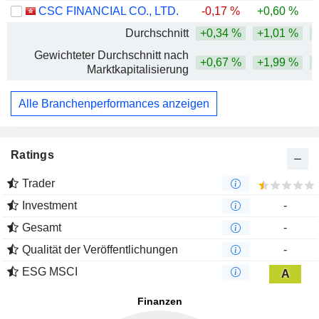
CSC FINANCIAL CO., LTD.
-0,17 %
+0,60 %
Durchschnitt
+0,34 %
+1,01 %
+
Gewichteter Durchschnitt nach
+0,67 %
+1,99 %
+
Marktkapitalisierung
Alle Branchenperformances anzeigen
Ratings
Trader
Investment
-
Gesamt
-
Qualität der Veröffentlichungen
-
ESG MSCI
A