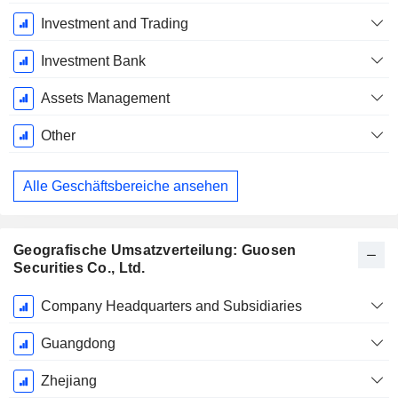
Geschäftsjahres:
Dezember
Investment and Trading
Investment Bank
Assets Management
Other
Alle Geschäftsbereiche ansehen
Geografische Umsatzverteilung: Guosen
Securities Co., Ltd.
Ende d.
Company Headquarters and Subsidiaries
Geschäftsjahres:
Dezember
Guangdong
Zhejiang