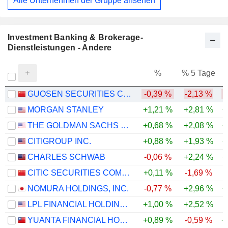
Alle Unternehmen der Gruppe ansehen
Investment Banking & Brokerage-
Dienstleistungen - Andere
%
% 5 Tage
%
GUOSEN SECURITIES CO., LTD.
-0,39 %
-2,13 %
-
MORGAN STANLEY
+1,21 %
+2,81 %
+
THE GOLDMAN SACHS GROUP, INC.
+0,68 %
+2,08 %
+
CITIGROUP INC.
+0,88 %
+1,93 %
+
CHARLES SCHWAB
-0,06 %
+2,24 %
+
CITIC SECURITIES COMPANY LIMITED
+0,11 %
-1,69 %
NOMURA HOLDINGS, INC.
-0,77 %
+2,96 %
+
LPL FINANCIAL HOLDINGS INC.
+1,00 %
+2,52 %
YUANTA FINANCIAL HOLDING CO., LTD.
+0,89 %
-0,59 %
+