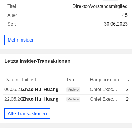
Direktor/Vorstandsmitglied
45
30.06.2023
Mehr Insider
Letzte Insider-Transaktionen
Datum
Initiiert
Typ
Hauptposition
A
06.05.21
Zhao Hui Huang
Chief Executive Officer (CEO)
23
Andere
22.05.20
Zhao Hui Huang
Chief Executive Officer (CEO)
29
Andere
Alle Transaktionen