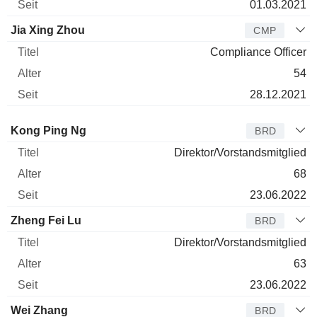
01.03.2021
Jia Xing Zhou
CMP
Compliance Officer
54
28.12.2021
Verwaltungsratsmitglied
Titel
Alter
Seit
Kong Ping Ng
BRD
Direktor/Vorstandsmitglied
68
23.06.2022
Zheng Fei Lu
BRD
Direktor/Vorstandsmitglied
63
23.06.2022
Wei Zhang
BRD