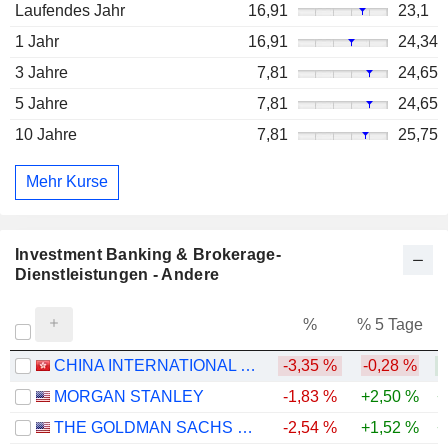
Laufendes Jahr
16,91
23,1
1 Jahr
16,91
24,34
3 Jahre
7,81
24,65
5 Jahre
7,81
24,65
10 Jahre
7,81
25,75
Mehr Kurse
Investment Banking & Brokerage-
Dienstleistungen - Andere
%
% 5 Tage
%
CHINA INTERNATIONAL CAPITAL CORPORATION LIMITED
-3,35 %
-0,28 %
MORGAN STANLEY
-1,83 %
+2,50 %
+
THE GOLDMAN SACHS GROUP, INC.
-2,54 %
+1,52 %
+