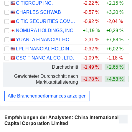
CITIGROUP INC.
-2,22 %
+2,15 %
+
CHARLES SCHWAB
-0,57 %
+3,20 %
+
CITIC SECURITIES COMPANY LIMITED
-0,92 %
-2,04 %
NOMURA HOLDINGS, INC.
+1,19 %
+0,29 %
+
YUANTA FINANCIAL HOLDING CO., LTD.
-3,31 %
+7,88 %
+
LPL FINANCIAL HOLDINGS INC.
-0,32 %
+6,02 %
CSC FINANCIAL CO., LTD.
-1,09 %
-1,18 %
Durchschnitt
-1,49 %
+2,65 %
+
Gewichteter Durchschnitt nach
-1,78 %
+4,53 %
+
Marktkapitalisierung
Alle Branchenperformances anzeigen
Empfehlungen der Analysten: China International
Capital Corporation Limited