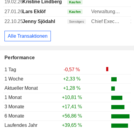
19.02.26
Kristine Lindberg
Kaufen
27.01.26
Lars Eklöf
Verwaltungsratsmitglied
Kaufen
22.10.25
Jenny Sjödahl
Chief Executive Officer (CEO)
1
Sonstiges
Alle Transaktionen
Performance
1 Tag
-0,57 %
1 Woche
+2,33 %
Aktueller Monat
+1,28 %
1 Monat
+10,81 %
3 Monate
+17,41 %
6 Monate
+56,86 %
Laufendes Jahr
+39,65 %