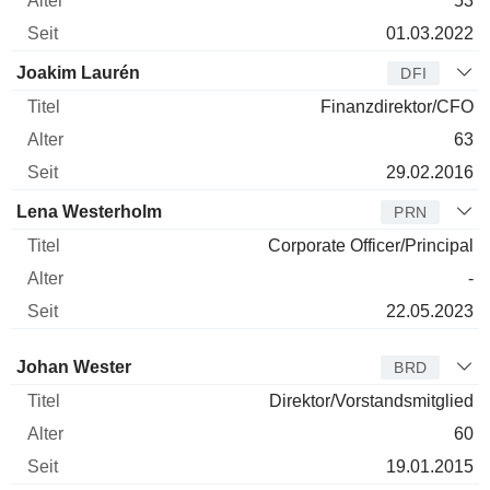
53
01.03.2022
Joakim Laurén
DFI
Finanzdirektor/CFO
63
29.02.2016
Lena Westerholm
PRN
Corporate Officer/Principal
-
22.05.2023
Verwaltungsratsmitglied
Titel
Alter
Seit
Johan Wester
BRD
Direktor/Vorstandsmitglied
60
19.01.2015