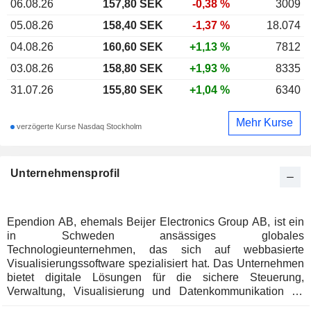
06.08.26
157,80
SEK
-0,38 %
3009
05.08.26
158,40 SEK
-1,37 %
18.074
04.08.26
160,60 SEK
+1,13 %
7812
03.08.26
158,80 SEK
+1,93 %
8335
31.07.26
155,80 SEK
+1,04 %
6340
Mehr Kurse
verzögerte Kurse Nasdaq Stockholm
Unternehmensprofil
Ependion AB, ehemals Beijer Electronics Group AB, ist ein
in Schweden ansässiges globales
Technologieunternehmen, das sich auf webbasierte
Visualisierungssoftware spezialisiert hat. Das Unternehmen
bietet digitale Lösungen für die sichere Steuerung,
Verwaltung, Visualisierung und Datenkommunikation für
industrielle Anwendungen in Umgebungen, in denen