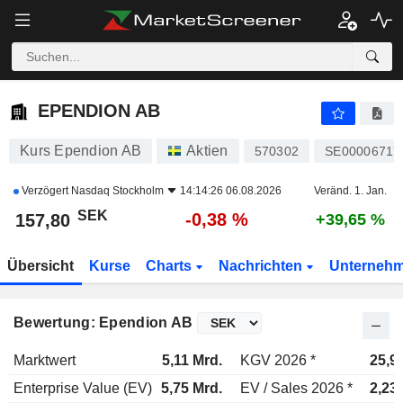
EPENDION AB
157,80
kr
-0,38 %
EPENDION AB
Kurs Ependion AB
Aktien
570302
SE00006717
Verzögert
Nasdaq Stockholm
14:14:26 06.08.2026
Veränd. 1. Jan.
SEK
-0,38 %
157,80
+39,65 %
Übersicht
Kurse
Charts
Nachrichten
Unterneh
Bewertung: Ependion AB
Marktwert
5,11 Mrd.
KGV 2026 *
25,9
Enterprise Value (EV)
5,75 Mrd.
EV / Sales 2026 *
2,23