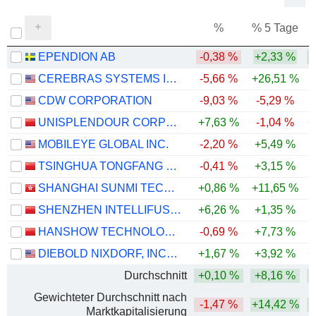
%
% 5 Tage
%
EPENDION AB
-0,38 %
+2,33 %
+
CEREBRAS SYSTEMS INC.
-5,66 %
+26,51 %
CDW CORPORATION
-9,03 %
-5,29 %
-
UNISPLENDOUR CORPORATION LIMITED
+7,63 %
-1,04 %
+
MOBILEYE GLOBAL INC.
-2,20 %
+5,49 %
-
TSINGHUA TONGFANG CO., LTD.
-0,41 %
+3,15 %
SHANGHAI SUNMI TECHNOLOGY CO., LTD.
+0,86 %
+11,65 %
SHENZHEN INTELLIFUSION TECHNOLOGIES CO., LTD.
+6,26 %
+1,35 %
HANSHOW TECHNOLOGY CO., LTD.
-0,69 %
+7,73 %
-
DIEBOLD NIXDORF, INCORPORATED
+1,67 %
+3,92 %
+
Durchschnitt
+0,10 %
+8,16 %
Gewichteter Durchschnitt nach
-1,47 %
+14,42 %
Marktkapitalisierung