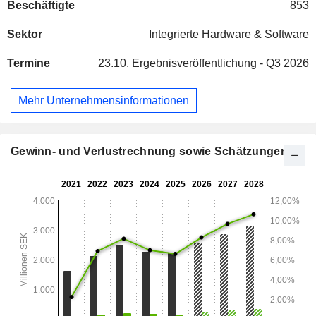
Beschäftigte
853
Zuverlässigkeit und hohe Qualität entscheidende Faktoren
sind. Ependion ist in zwei Geschäftsbereiche unterteilt:
Sektor
Integrierte Hardware & Software
Beijer Electronics und Westermo. Diese Einheiten sind für
die Produktentwicklung und -herstellung sowie den
Termine
23.10.
Ergebnisveröffentlichung - Q3 2026
weltweiten Vertrieb zuständig.
Mehr Unternehmensinformationen
Gewinn- und Verlustrechnung sowie Schätzungen