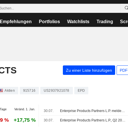
Empfehlungen
Portfolios
Watchlists
Trading
Scr
CTS
Zu einer Liste hinzufügen
PDF-
Aktien
915716
US2937921078
EPD
Tage
Veränd. 1. Jan.
30.07.
Enterprise Products Partners L.P. meldet Ergebnisse für das zweite Quartal und die ersten sechs Monate bis zum 30. Juni 2026
79 %
+17,75 %
30.07.
Enterprise Products Partners L.P., Q2 2026 Earnings Call, Jul 30, 2026