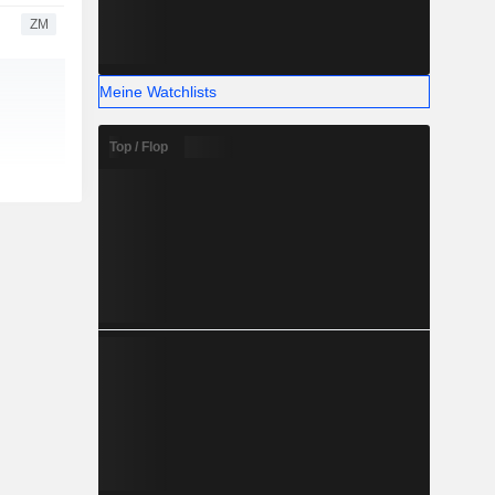
ZM
Meine Watchlists
Top / Flop