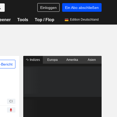
Einloggen
Ein Abo abschließen
eener
Tools
Top / Flop
Edition Deutschland
Indizes
Europa
Amerika
Asien
Bericht
CI