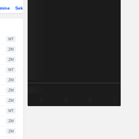
rmine
Sektor
Derivate
ETFs
MT
ZM
ZM
MT
ZM
ZM
ZM
MT
ZM
ZM