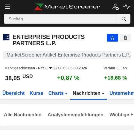
ENTERPRISE PRODUCTS PARTNERS L.P.
38,05
$
+0,87 %
ENTERPRISE PRODUCTS
PARTNERS L.P.
MarketScreener Artikel Enterprise Products Partners L.P.
Markt geschlossen -
NYSE
22:00:03 06.08.2026
Veränd. 1. Jan.
USD
+0,87 %
38,05
+18,68 %
Übersicht
Kurse
Charts
Nachrichten
Unterneh
Alle Nachrichten
Analystenempfehlungen
Wichtige F