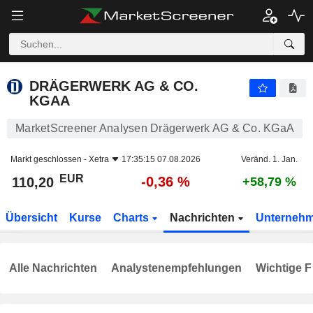
DRÄGERWERK AG & CO. KGAA
110,20
€
-0,36 %
DRÄGERWERK AG & CO.
KGAA
MarketScreener Analysen Drägerwerk AG & Co. KGaA
Markt geschlossen -
Xetra
17:35:15 07.08.2026
Veränd. 1. Jan.
EUR
-0,36 %
110,20
+58,79 %
Übersicht
Kurse
Charts
Nachrichten
Unterneh
Alle Nachrichten
Analystenempfehlungen
Wichtige F