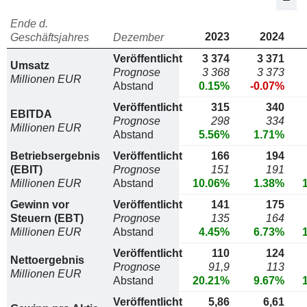
Ende d.
2023
2024
Geschäftsjahres
Dezember
Veröffentlicht
3 374
3 371
Umsatz
Prognose
3 368
3 373
Millionen EUR
Abstand
0.15%
-0.07%
Veröffentlicht
315
340
EBITDA
Prognose
298
334
Millionen EUR
Abstand
5.56%
1.71%
Betriebsergebnis
Veröffentlicht
166
194
(EBIT)
Prognose
151
191
Millionen EUR
Abstand
10.06%
1.38%
Gewinn vor
Veröffentlicht
141
175
Steuern (EBT)
Prognose
135
164
Millionen EUR
Abstand
4.45%
6.73%
Veröffentlicht
110
124
Nettoergebnis
Prognose
91,9
113
Millionen EUR
Abstand
20.21%
9.67%
Veröffentlicht
5,86
6,61