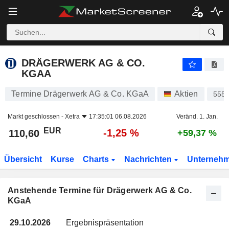
DRÄGERWERK AG & CO. KGAA
DRÄGERWERK AG & CO.
KGAA
Termine Drägerwerk AG & Co. KGaA
Aktien
555
Markt geschlossen -
Xetra
17:35:01 06.08.2026
Veränd. 1. Jan.
EUR
-1,25 %
110,60
+59,37 %
Übersicht
Kurse
Charts
Nachrichten
Unterneh
Anstehende Termine für Drägerwerk AG & Co.
KGaA
29.10.2026
Ergebnispräsentation