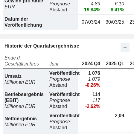
Gewinn pro Aktie
Prognose
4,89
6,10
EUR
Abstand
19.84%
8.41%
Datum der
07/03/24
30/03/25
2
Veröffentlichung
Historie der Quartalsergebnisse
Ende d.
2024 Q4
2025 Q1
2
Geschäftsjahres
Juni
Veröffentlicht
1 076
Umsatz
Prognose
1 079
Millionen EUR
Abstand
-0.26%
Betriebsergebnis
Veröffentlicht
114
(EBIT)
Prognose
117
Millionen EUR
Abstand
-2.62%
Veröffentlicht
-2,09
Nettoergebnis
Prognose
Millionen EUR
Abstand