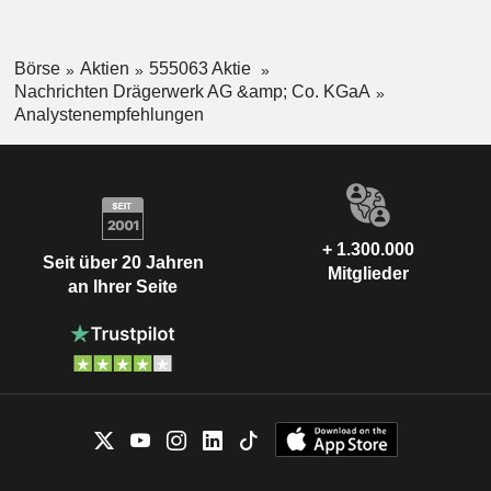
Börse
Aktien
555063 Aktie
Nachrichten Drägerwerk AG &amp; Co. KGaA
Analystenempfehlungen
+ 1.300.000
Seit über 20 Jahren
Mitglieder
an Ihrer Seite