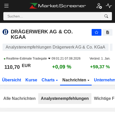
DRÄGERWERK AG & CO. KGAA
110,70
€
+0,09 %
DRÄGERWERK AG & CO.
KGAA
Analystenempfehlungen Drägerwerk AG & Co. KGaA
Realtime-Estimate
Tradegate
09:01:21 07.08.2026
Veränd. 1. Jan.
EUR
+0,09 %
110,70
+59,37 %
Übersicht
Kurse
Charts
Nachrichten
Unterneh
Alle Nachrichten
Analystenempfehlungen
Wichtige F