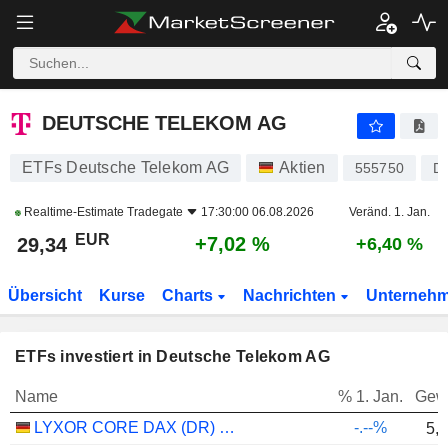
DEUTSCHE TELEKOM AG
29,34
€
+7,02 %
DEUTSCHE TELEKOM AG
ETFs Deutsche Telekom AG
Aktien
555750
D
Realtime-Estimate
Tradegate
17:30:00 06.08.2026
Veränd. 1. Jan.
EUR
+7,02 %
29,34
+6,40 %
Übersicht
Kurse
Charts
Nachrichten
Unterneh
ETFs investiert in Deutsche Telekom AG
Name
% 1. Jan.
Gew
LYXOR CORE DAX (DR) UCITS ETF - EUR
-.--%
5,