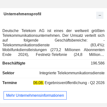
Unternehmensprofil
Deutsche Telekom AG ist eines der weltweit größten
Telekommunikationsunternehmen. Der Umsatz verteilt sich
auf folgende Geschäftsbereiche: -
Telekommunikationsdienste (83,4%):
Mobilfunkdienstleistungen (273,2 Millionen Abonnenten
Ende 2024), Festnetz-Telefonie (24,8 Millionen
Abonnenten), Datenübertragung, Internetzugang, Hosting
Beschäftigte
196.586
von Websites, Messaging, Entwicklung von Informations-
und Kommunikationssystemen, usw.; - sonstige (16,6%):
Sektor
Integrierte Telekommunikationsdienste
insbesondere Verkauf von Mobiltelefonen, Zubehör und
Telekommunikationsgeräten.
Termine
06.08.
Ergebnisveröffentlichung - Q2 2026
Mehr Unternehmensinformationen