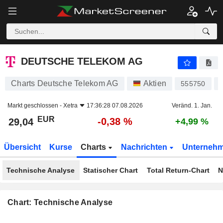
DEUTSCHE TELEKOM AG
29,04
€
-0,38 %
DEUTSCHE TELEKOM AG
Charts Deutsche Telekom AG
Aktien
555750
Markt geschlossen -
Xetra
17:36:28 07.08.2026
Veränd. 1. Jan.
EUR
-0,38 %
29,04
+4,99 %
Übersicht
Kurse
Charts
Nachrichten
Unterneh
Technische Analyse
Statischer Chart
Total Return-Chart
N
Chart: Technische Analyse