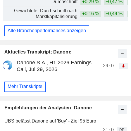
Durchschnitt
+0,29 %
+0,47 %
+
Gewichteter Durchschnitt nach
+0,16 %
+0,44 %
+
Marktkapitalisierung
Alle Branchenperformances anzeigen
Aktuelles Transkript: Danone
Danone S.A., H1 2026 Earnings
29.07.
Call, Jul 29, 2026
Mehr Transkripte
Empfehlungen der Analysten: Danone
UBS belässt Danone auf 'Buy' - Ziel 95 Euro
31.07.
DP