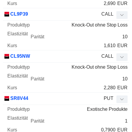
2,690
EUR
CL9P39
CALL
Knock-Out ohne Stop Loss
10
1,610
EUR
CL95NW
CALL
Knock-Out ohne Stop Loss
10
2,280
EUR
SR8V44
PUT
Exotische Produkte
1
0,7900
EUR