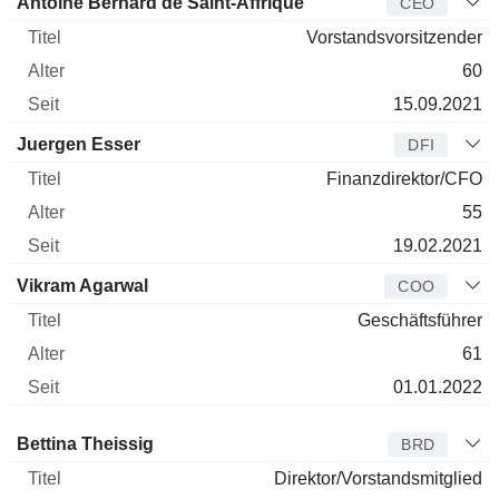
Manager
Titel
Alter
Seit
Antoine Bernard de Saint-Affrique
CEO
Vorstandsvorsitzender
60
15.09.2021
Juergen Esser
DFI
Finanzdirektor/CFO
55
19.02.2021
Vikram Agarwal
COO
Geschäftsführer
61
01.01.2022
Verwaltungsratsmitglied
Titel
Alter
Seit
Bettina Theissig
BRD
Direktor/Vorstandsmitglied