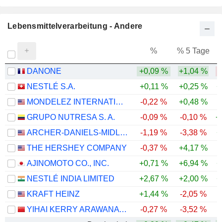
Lebensmittelverarbeitung - Andere
%
% 5 Tage
%
DANONE
+0,09 %
+1,04 %
NESTLÉ S.A.
+0,11 %
+0,25 %
+
MONDELEZ INTERNATIONAL, INC.
-0,22 %
+0,48 %
GRUPO NUTRESA S. A.
-0,09 %
-0,10 %
+
ARCHER-DANIELS-MIDLAND COMPANY
-1,19 %
-3,38 %
+
THE HERSHEY COMPANY
-0,37 %
+4,17 %
AJINOMOTO CO., INC.
+0,71 %
+6,94 %
+
NESTLÉ INDIA LIMITED
+2,67 %
+2,00 %
+
KRAFT HEINZ
+1,44 %
-2,05 %
YIHAI KERRY ARAWANA HOLDINGS CO., LTD
-0,27 %
-3,52 %
-