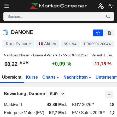
DANONE
68,22
€
+0,09 %
DANONE
Kurs Danone
Aktien
851194
FR0000120644
Markt geschlossen -
Euronext Paris
17:55:00 07.08.2026
Veränd. 1. Jan.
EUR
+0,09 %
68,22
-11,15 %
Übersicht
Kurse
Charts
Nachrichten
Unterneh
Bewertung: Danone
Marktwert
43,89 Mrd.
KGV 2026 *
18,
Enterprise Value (EV)
52,7 Mrd.
EV / Sales 2026 *
1,8