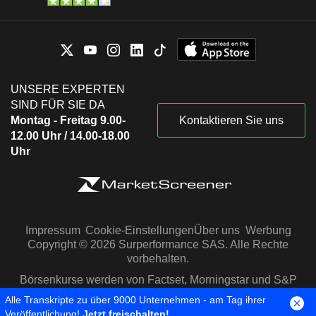
UNSERE EXPERTEN
SIND FÜR SIE DA
Montag - Freitag 9.00-
Kontaktieren Sie uns
12.00 Uhr / 14.00-18.00
Uhr
Impressum
Cookie-Einstellungen
Über uns
Werbung
Copyright © 2026 Surperformance SAS. Alle Rechte
vorbehalten.
Börsenkurse werden von Factset, Morningstar und S&P
Capital IQ zur Verfügung gestellt
Alle Transkripte zu über 9000 Unternehmen - am Tag ihrer
Veröffentlichung!
Jetzt freischalten!