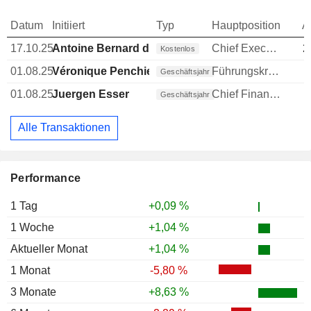
Datum
Initiiert
Typ
Hauptposition
A
17.10.25
Antoine Bernard de Saint-Affrique
Chief Executive Officer (CEO)
2
Kostenlos
01.08.25
Véronique Penchienati-Bosetta
Führungskraft / leitender Angestellter
Geschäftsjahr
01.08.25
Juergen Esser
Chief Financial Officer (CFO)
Geschäftsjahr
Alle Transaktionen
Performance
1 Tag
+0,09 %
1 Woche
+1,04 %
Aktueller Monat
+1,04 %
1 Monat
-5,80 %
3 Monate
+8,63 %