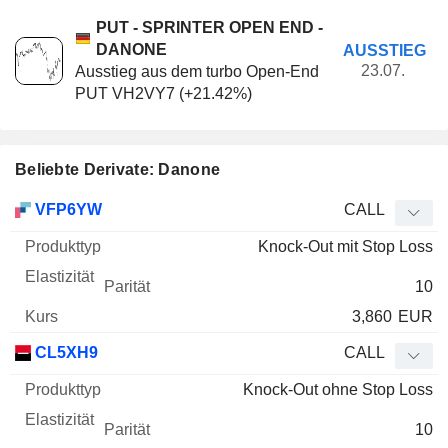
PUT - SPRINTER OPEN END -
DANONE
AUSSTIEG
23.07.
Ausstieg aus dem turbo Open-End
PUT VH2VY7 (+21.42%)
Beliebte Derivate: Danone
WKN
Typ
Produkttyp
Elastizität
Parität
Kurs
VFP6YW
CALL
Knock-Out mit Stop Loss
10
3,860
EUR
CL5XH9
CALL
Knock-Out ohne Stop Loss
10