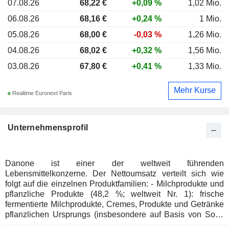
07.08.26
68,22 €
+0,09 %
1,02 Mio.
06.08.26
68,16 €
+0,24 %
1 Mio.
05.08.26
68,00 €
-0,03 %
1,26 Mio.
04.08.26
68,02 €
+0,32 %
1,56 Mio.
03.08.26
67,80 €
+0,41 %
1,33 Mio.
Mehr Kurse
Realtime Euronext Paris
Unternehmensprofil
Danone ist einer der weltweit führenden
Lebensmittelkonzerne. Der Nettoumsatz verteilt sich wie
folgt auf die einzelnen Produktfamilien: - Milchprodukte und
pflanzliche Produkte (48,2 %; weltweit Nr. 1): frische
fermentierte Milchprodukte, Cremes, Produkte und Getränke
pflanzlichen Ursprungs (insbesondere auf Basis von Soja,
Mandeln, Haselnüssen, Reis, Hafer und Kokosnuss); -