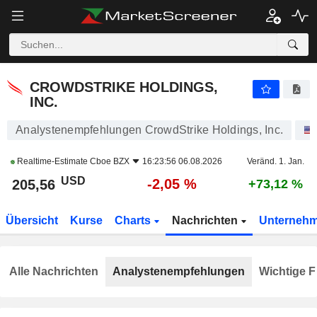
CROWDSTRIKE HOLDINGS, INC.
205,56
$
-2,05 %
CROWDSTRIKE HOLDINGS,
INC.
Analystenempfehlungen CrowdStrike Holdings, Inc.
Realtime-Estimate
Cboe BZX
16:23:56 06.08.2026
Veränd. 1. Jan.
USD
-2,05 %
205,56
+73,12 %
Übersicht
Kurse
Charts
Nachrichten
Unterneh
Alle Nachrichten
Analystenempfehlungen
Wichtige F