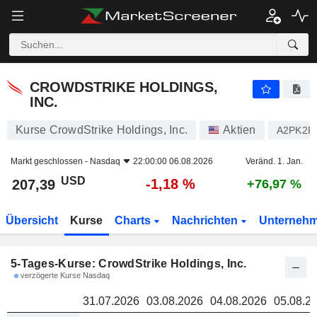
CROWDSTRIKE HOLDINGS, INC.
207,39
CROWDSTRIKE HOLDINGS,
INC.
Kurse CrowdStrike Holdings, Inc.
Aktien
A2PK2R
Markt geschlossen -
Nasdaq
22:00:00 06.08.2026
Veränd. 1. Jan.
USD
-1,18 %
207,39
+76,97 %
Übersicht
Kurse
Charts
Nachrichten
Unterneh
5-Tages-Kurse: CrowdStrike Holdings, Inc.
verzögerte Kurse Nasdaq
31.07.2026
03.08.2026
04.08.2026
05.08.2