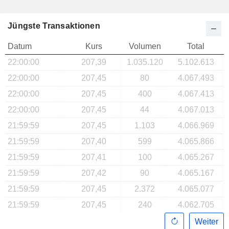
Jüngste Transaktionen
Datum
Kurs
Volumen
Total
22:00:00
207,39
1.035.120
5.102.613
22:00:00
207,45
80
4.067.493
22:00:00
207,45
400
4.067.413
22:00:00
207,45
44
4.067.013
21:59:59
207,45
1.103
4.066.969
21:59:59
207,40
599
4.065.866
21:59:59
207,41
100
4.065.267
21:59:59
207,42
90
4.065.167
21:59:59
207,45
2.372
4.065.077
21:59:59
207,45
240
4.062.705
Weiter