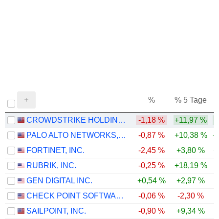
%
% 5 Tage
%
CROWDSTRIKE HOLDINGS, INC.
-1,18 %
+11,97 %
+
PALO ALTO NETWORKS, INC.
-0,87 %
+10,38 %
+
FORTINET, INC.
-2,45 %
+3,80 %
+
RUBRIK, INC.
-0,25 %
+18,19 %
GEN DIGITAL INC.
+0,54 %
+2,97 %
CHECK POINT SOFTWARE TECHNOLOGIES LTD.
-0,06 %
-2,30 %
-
SAILPOINT, INC.
-0,90 %
+9,34 %
-