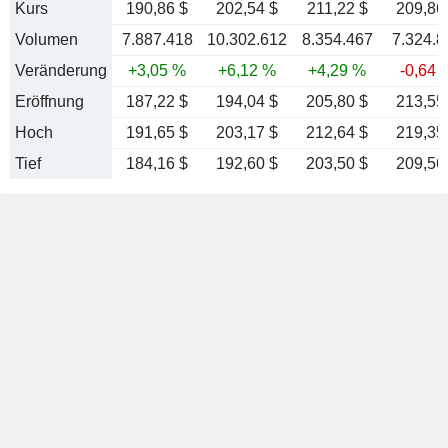
Kurs
190,86 $
202,54 $
211,22 $
209,86
Volumen
7.887.418
10.302.612
8.354.467
7.324.8
Veränderung
+3,05 %
+6,12 %
+4,29 %
-0,64 
Eröffnung
187,22 $
194,04 $
205,80 $
213,55
Hoch
191,65 $
203,17 $
212,64 $
219,35
Tief
184,16 $
192,60 $
203,50 $
209,56