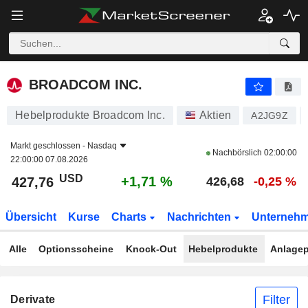
BROADCOM INC.
427,76
$
+1,71 %
BROADCOM INC.
Hebelprodukte Broadcom Inc.
Aktien
A2JG9Z
Markt geschlossen -
Nasdaq
Nachbörslich
02:00:00
22:00:00 07.08.2026
USD
+1,71 %
427,76
426,68
-0,25 %
Übersicht
Kurse
Charts
Nachrichten
Unterneh
Alle
Optionsscheine
Knock-Out
Hebelprodukte
Anlagep
Filter
Derivate