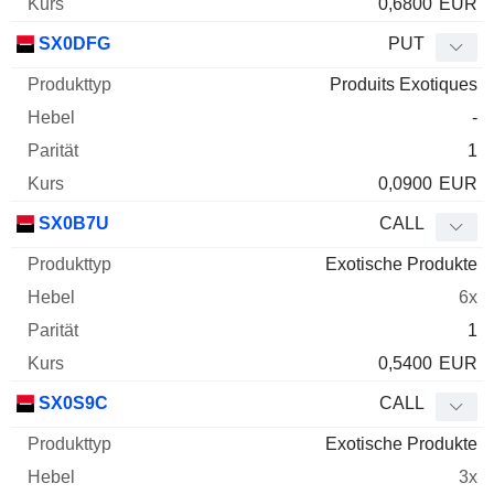
0,6800
EUR
SX0DFG
PUT
Produits Exotiques
-
1
0,0900
EUR
SX0B7U
CALL
Exotische Produkte
6x
1
0,5400
EUR
SX0S9C
CALL
Exotische Produkte
3x