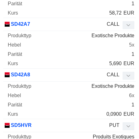
1
58,72
EUR
SD42A7
CALL
Exotische Produkte
5x
1
5,690
EUR
SD42A8
CALL
Exotische Produkte
6x
1
0,0900
EUR
SD5HVR
PUT
Produits Exotiques