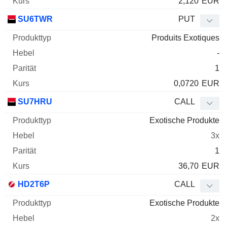
2,120
EUR
SU6TWR
PUT
Produits Exotiques
-
1
0,0720
EUR
SU7HRU
CALL
Exotische Produkte
3x
1
36,70
EUR
HD2T6P
CALL
Exotische Produkte
2x