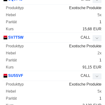
Exotische Produkte
5x
1
15,68
EUR
SV7T5W
CALL
Exotische Produkte
2x
1
91,15
EUR
SU5SVF
CALL
Exotische Produkte
5x
1