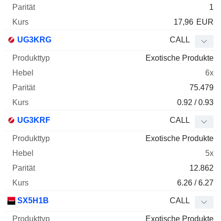
1
17,96
EUR
UG3KRG
CALL
Exotische Produkte
6x
75.479
0.92 / 0.93
UG3KRF
CALL
Exotische Produkte
5x
12.862
6.26 / 6.27
SX5H1B
CALL
Exotische Produkte