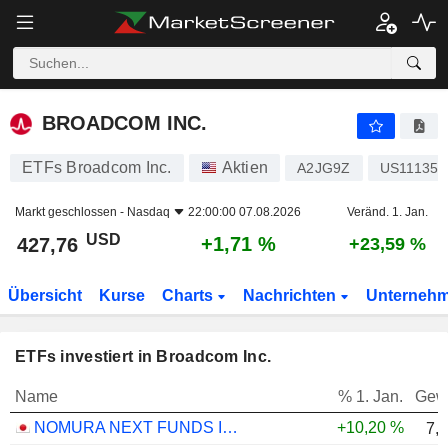
BROADCOM INC.
427,76
$
+1,71 %
BROADCOM INC.
ETFs Broadcom Inc.
Aktien
A2JG9Z
US11135F
Markt geschlossen -
Nasdaq
22:00:00 07.08.2026
Veränd. 1. Jan.
USD
+1,71 %
427,76
+23,59 %
Übersicht
Kurse
Charts
Nachrichten
Unterneh
ETFs investiert in Broadcom Inc.
Name
% 1. Jan.
Gew
NOMURA NEXT FUNDS INTERNATIONAL EQUITY MSCI-KOKUSAI (YEN-HEDGED) ETF - JPY
+10,20 %
7,