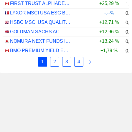
FIRST TRUST ALPHADEX U.S. TECHNOLOGY SECTOR INDEX ETF - CAD HEDGED
+25,29 %
1,
LYXOR MSCI USA ESG BROAD CTB (DR) UCITS ETF - DIST - EUR
-.--%
0,
HSBC MSCI USA QUALITY UCITS ETF - USD
+12,71 %
0,
GOLDMAN SACHS ACTIVEBETA PARIS-ALIGNED SUSTAINABLE US LARGE CAP EQUITY UCITS ETF - USD
+12,96 %
0,
NOMURA NEXT FUNDS INTERNATIONAL EQUITY MSCI-KOKUSAI (UNHEDGED) ETF - JPY
+13,24 %
0,
BMO PREMIUM YIELD ETF - CAD HEDGED
+1,79 %
0,
1
2
3
4