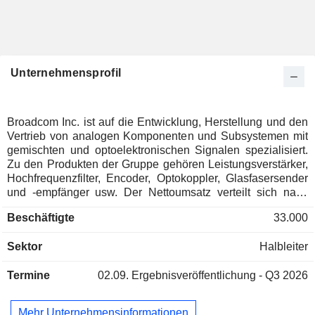
Unternehmensprofil
Broadcom Inc. ist auf die Entwicklung, Herstellung und den
Vertrieb von analogen Komponenten und Subsystemen mit
gemischten und optoelektronischen Signalen spezialisiert.
Zu den Produkten der Gruppe gehören Leistungsverstärker,
Hochfrequenzfilter, Encoder, Optokoppler, Glasfasersender
und -empfänger usw. Der Nettoumsatz verteilt sich nach
Märkten auf Halbleiter (57,7 %) und Infrastruktur (42,3 %).
Beschäftigte
33.000
Geografisch verteilt sich der Nettoumsatz wie folgt: Amerika
(29,6 %), Asien/Pazifik (56,2 %) und Europa/Naher
Sektor
Halbleiter
Osten/Afrika (14,2 %).
Termine
02.09.
Ergebnisveröffentlichung - Q3 2026
Mehr Unternehmensinformationen