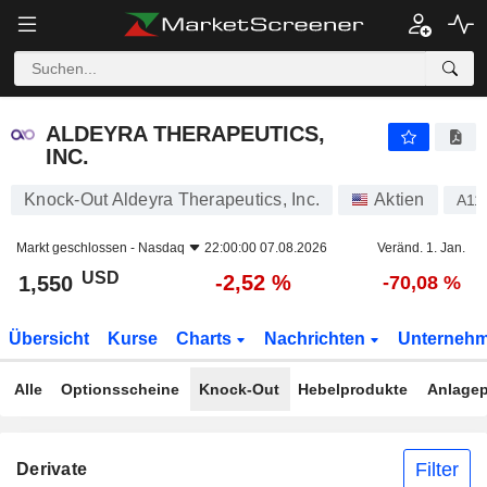
ALDEYRA THERAPEUTICS, INC.
1,550
$
-2,52 %
ALDEYRA THERAPEUTICS,
INC.
Knock-Out Aldeyra Therapeutics, Inc.
Aktien
A11
Markt geschlossen -
Nasdaq
22:00:00 07.08.2026
Veränd. 1. Jan.
USD
-2,52 %
1,550
-70,08 %
Übersicht
Kurse
Charts
Nachrichten
Unterneh
Alle
Optionsscheine
Knock-Out
Hebelprodukte
Anlagep
Filter
Derivate