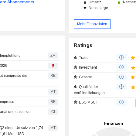
sere Abonnements
Mehr Finanzdaten
Ratings
seine Kaufempfehlung
ZM
Trader
 2026
Investment
Lithiumpreise die
RE
Gesamt
Qualität der
MT
Veröffentlichungen
iumpreise
RE
ESG MSCI
artal und das erste
CI
 Q2 einen Umsatz von 1,74
MT
n 1,61 Mrd. USD