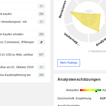
b
CI
otiabank kaufen
ZM
Verwaltungsrat - mit
CI
on HSBC zum Kaufen erhalten
ZM
mcor, Coreweave, JPMorgan
,41 USD je Aktie, zahlbar
MT
Mehr Ratings
hlbar am 01. Oktober 2026
CI
ies behält seine Kaufempfehlung bei
ZM
Analystenschätzungen
Verkaufen
Ka
Durchschnittl. Empfehlung
AUF
Anzahl Analysten