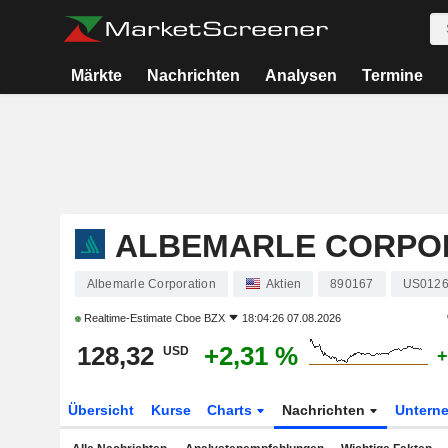
Märkte
Nachrichten
Analysen
Termine
ALBEMARLE CORPO
Albemarle Corporation
Aktien
890167
US0126
Realtime-Estimate
Cboe BZX
18:04:26 07.08.2026
128,32
+2,31 %
USD
+
Übersicht
Kurse
Charts
Nachrichten
Untern