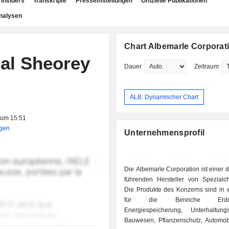
Insiders
Transkripte
Pressemitteilungen
Offizielle Publikationen
nalysen
Chart Albemarle Corporat
al Sheorey
Dauer
Zeitraum
ALB: Dynamischer Chart
 um 15:51
igen
Unternehmensprofil
Die Albemarle Corporation ist einer d
führenden Hersteller von Spezialch
Die Produkte des Konzerns sind in e
für die Bereiche Erdölraf
Energiespeicherung, Unterhaltungse
Bauwesen, Pflanzenschutz, Automobil