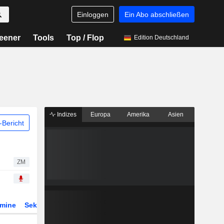
Einloggen
Ein Abo abschließen
eener
Tools
Top / Flop
Edition Deutschland
Indizes
Europa
Amerika
Asien
Bericht
ZM
rmine
Sektor
Derivate
ETFs