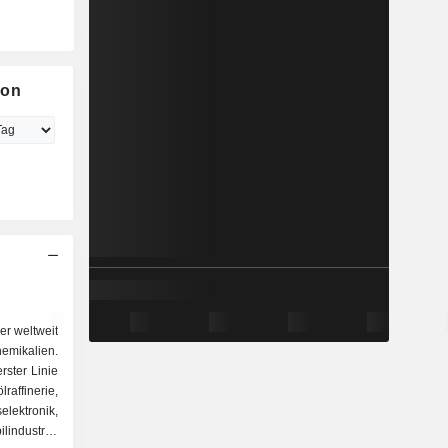
ion
er weltweit
emikalien.
rster Linie
finerie,
lektronik,
industrie,