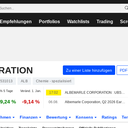
Empfehlungen
Portfolios
Watchlists
Trading
Scr
RATION
Zu einer Liste hinzufügen
PDF-
531013
ALB
Chemie - spezialisiert
% 5 Tage
Veränd. 1. Jan.
17:02
ALBEMARLE CORPORATION : UBS bekräftigt seine Kaufempfehlung
9,24 %
-9,14 %
06.08.
Albemarle Corporation, Q2 2026 Earnings Call, Aug 06, 2026
ehmen
Finanzen
Bewertung
Konsens
Ratings
Te