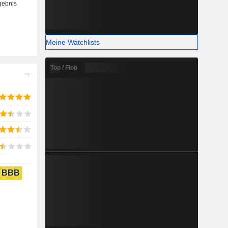
Meine Watchlists
Top / Flop
BBB