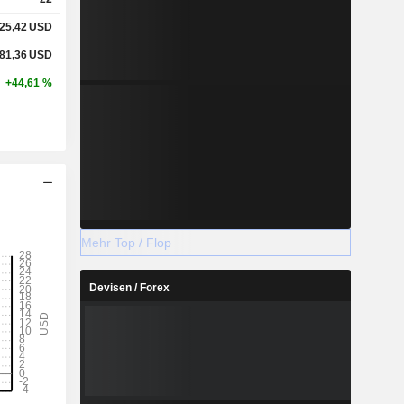
25,42
USD
81,36
USD
+44,61 %
Mehr Top / Flop
Devisen / Forex