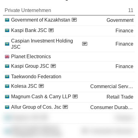
Private Unternehmen
11
Government of Kazakhstan
Government
Kaspi Bank JSC
Finance
Caspian Investment Holding
Finance
JSC
Planet Electronics
Kaspi Group JSC
Finance
Taekwondo Federation
Kolesa JSC
Commercial Services
Magnum Cash & Carry LLP
Retail Trade
Allur Group of Cos. Jsc
Consumer Durables
Kaspi.kz JSC
Finance
Abai Kazakh National
Consumer Services
Pedagogical University