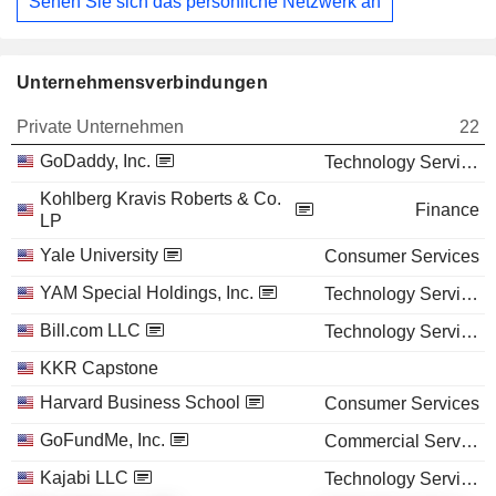
Sehen Sie sich das persönliche Netzwerk an
Unternehmensverbindungen
Private Unternehmen
22
GoDaddy, Inc.
Technology Services
Kohlberg Kravis Roberts & Co.
Finance
LP
Yale University
Consumer Services
YAM Special Holdings, Inc.
Technology Services
Bill.com LLC
Technology Services
KKR Capstone
Harvard Business School
Consumer Services
GoFundMe, Inc.
Commercial Services
Kajabi LLC
Technology Services