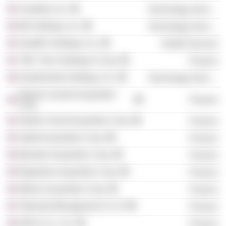
Scalefast, Inc.
Technology Services
Bill Holdings, Inc.
Technology Services
GoodRx Holdings, Inc.
Health Services
TWC Tech Holdings II Corp.
Finance
DoubleVerify Holdings, Inc.
Technology Services
Nebula Caravel Acquisition
Finance
Corp.
Stratim Cloud Acquisition Corp.
Finance
Galliot Acquisition Corp.
Finance
Bilander Acquisition Corp.
Finance
Brigantine Acquisition Corp.
Finance
Mistico Acquisition Corp.
Finance
Tidemark Management Co LP
Finance
KKR & Co., Inc.
Finance