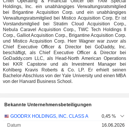
Chief Operating & Financial Officer bei YAM Special
Holdings, Inc. ein unabhängiges Verwaltungsratsmitglied
bei Brigantine Acquisition Corp. und ein unabhängiges
Verwaltungsratsmitglied bei Mistico Acquisition Corp. Er ist
Vorstandsmitglied bei Stratim Cloud Acquisition Corp.,
Nebula Caravel Acquisition Corp., TWC Tech Holdings II
Corp., Galliot Acquisition Corp., Brigantine Acquisition Corp.
und Mistico Acquisition Corp. Herr Wagner war zuvor als
Chief Executive Officer & Director bei GoDaddy, Inc.
beschäftigt, als Chief Executive Officer & Director bei
GoDaddy.com LLC, als Head-North American Operations
bei KKR Capstone und als Investment Manager bei
Kohlberg Kravis Roberts & Co. LP. Er erhielt seinen
Bachelor-Abschluss von der Yale University und einen MBA
von der Harvard Business School.
Bekannte Unternehmensbeteiligungen
Anzahl
GOODRX HOLDINGS, INC. CLASS A
0,45 %
der
Datum der
16.06.2026
Unternehmen
Datum
Aktien
Bewertung
Bewertung