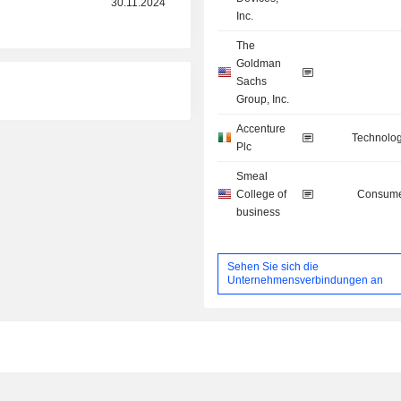
30.11.2024
Inc.
The
Goldman
Sachs
Group, Inc.
Accenture
Technolog
Plc
Smeal
College of
Consume
business
Sehen Sie sich die
Unternehmensverbindungen an