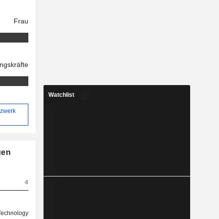
Frau
ngskräfte
Watchlist
tzwerk
gen
4
 Technology