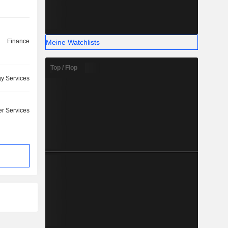
Finance
Meine Watchlists
Top / Flop
y Services
r Services