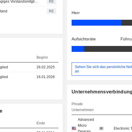
Goldman Sachs Group ernennt KC McClure als unabhängiges Vorstandsmitglied
RE
stand
RE
Herr
Aufsichtsräte
Führu
Beginn
Sehen Sie sich das persönliche Ne
glied
26.02.2025
an
glied
16.01.2026
Unternehmensverbindun
Private
Unternehmen
e
Advanced
Ende
Micro
Electronic
Devices,