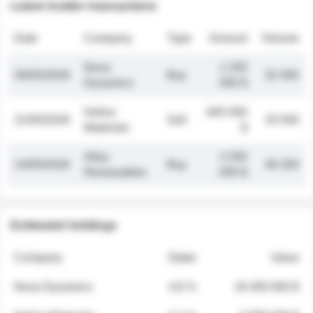
Latest insider transactions
Date
Company
Type
Amount
Volume
Nova
1 250
26/05/2026
Buy
32 000
Dynamics
000 $
Helios
845 000
21/05/2026
Sell
19 500
Materials
$
Atlas
2 030
14/05/2026
Buy
48 200
Renewables
000 $
Estimated holdings
Company
Stake
Value
Nova Dynamics
4.8 %
18 400 000 $