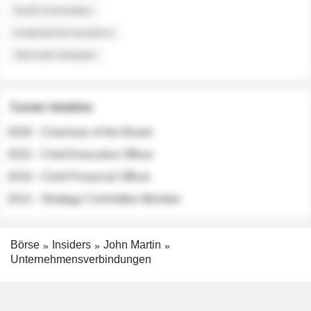
Audit Committee
Institutional Investors
Sell-side Analysts
Career timeline
2026 - Chairman of the Board
2022 - Chief Executive Officer
2018 - Chief Financial Officer
2012 - Strategy Committee Member
Börse
Insiders
John Martin
Unternehmensverbindungen