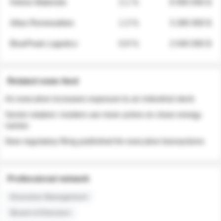
Helios Materials
2.1 %
6 950 000 $
Atlas Renewables
1.3 %
3 280 000 $
BluePeak Logistics
0.9 %
2 040 000 $
Related news feed
An executive increases exposure to an industrial stock
Sector rotation: insiders are more active on clean energy
names
New regulatory filing published for executive transactions
Professional network
Executive Management
Board of Directors