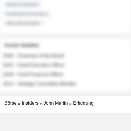
Audit Committee
Institutional Investors
Sell-side Analysts
Career timeline
2026 - Chairman of the Board
2022 - Chief Executive Officer
2018 - Chief Financial Officer
2012 - Strategy Committee Member
Börse
Insiders
John Martin
Erfahrung