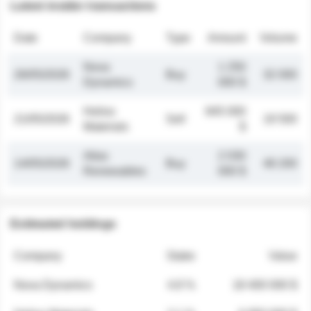
Latest insider transactions
Date
Company
Type
Amount
Volume
Nova
1 250
26/05/2026
Buy
32 000
Dynamics
000 $
Helios
845 000
21/05/2026
Sell
19 500
Materials
$
Atlas
2 030
14/05/2026
Buy
48 200
Renewables
000 $
Estimated holdings
Company
Stake
Value
Nova Dynamics
4.8 %
18 400 000 $