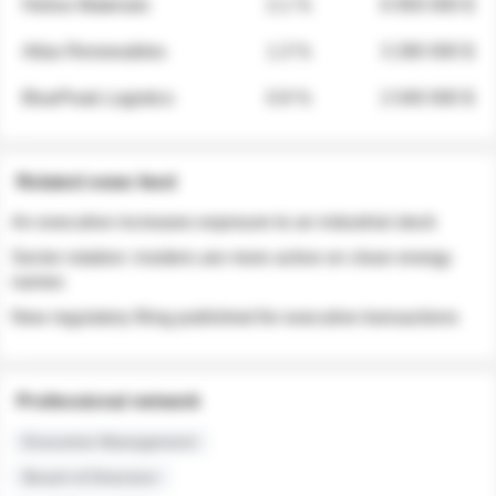
Helios Materials
2.1 %
6 950 000 $
Atlas Renewables
1.3 %
3 280 000 $
BluePeak Logistics
0.9 %
2 040 000 $
Related news feed
An executive increases exposure to an industrial stock
Sector rotation: insiders are more active on clean energy
names
New regulatory filing published for executive transactions
Professional network
Executive Management
Board of Directors