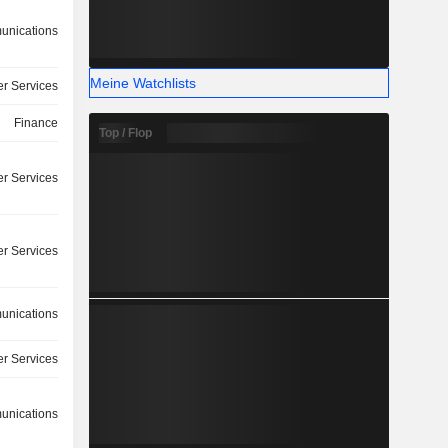
nications
Meine Watchlists
r Services
Finance
Top / Flop
r Services
r Services
nications
r Services
nications