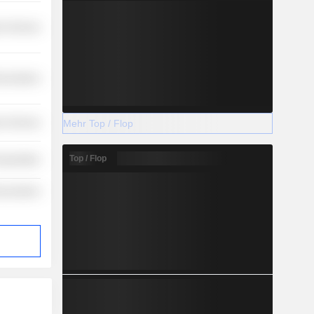
r Services
nications
Mehr Top / Flop
r Services
Top / Flop
nsportation
nications