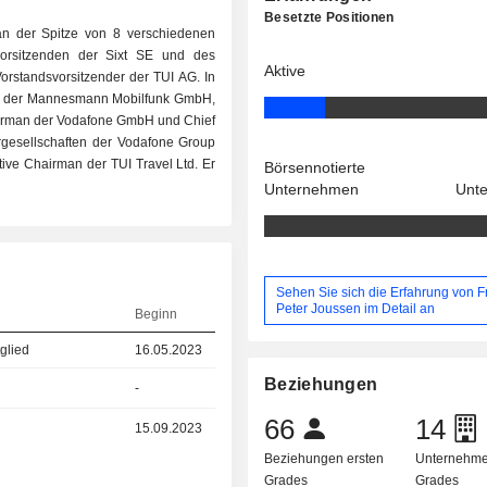
Besetzte Positionen
 an der Spitze von 8 verschiedenen
vorsitzenden der Sixt SE und des
Aktive
orstandsvorsitzender der TUI AG. In
ei der Mannesmann Mobilfunk GmbH,
irman der Vodafone GmbH und Chief
rgesellschaften der Vodafone Group
ve Chairman der TUI Travel Ltd. Er
Börsennotierte
Unternehmen
Unt
Sehen Sie sich die Erfahrung von F
Peter Joussen im Detail an
Beginn
glied
16.05.2023
Beziehungen
-
66
14
15.09.2023
Beziehungen ersten
Unternehme
Grades
Grades