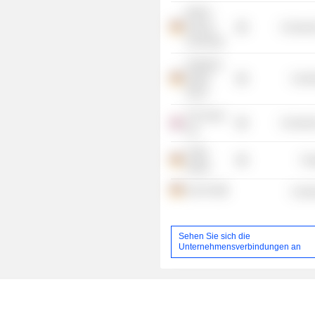
RWTH
Aachen
Consume
University
Vodafone
GmbH
Commu
/OLD/
TUI Travel
Consume
Ltd.
TUIfly
Tra
GmbH
1&1 AG
Commu
Sehen Sie sich die
Unternehmensverbindungen an