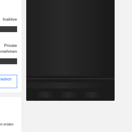
Inaktive
Private
ernehmen
riedrich
n ersten