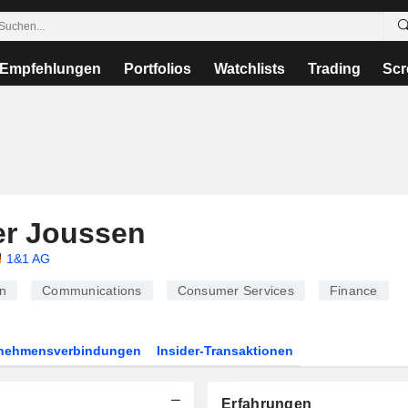
Empfehlungen
Portfolios
Watchlists
Trading
Scr
er Joussen
1&1 AG
n
Communications
Consumer Services
Finance
rnehmensverbindungen
Insider-Transaktionen
Erfahrungen