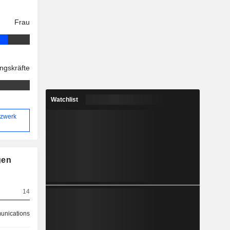
Frau
ngskräfte
Watchlist
tzwerk
gen
14
nications