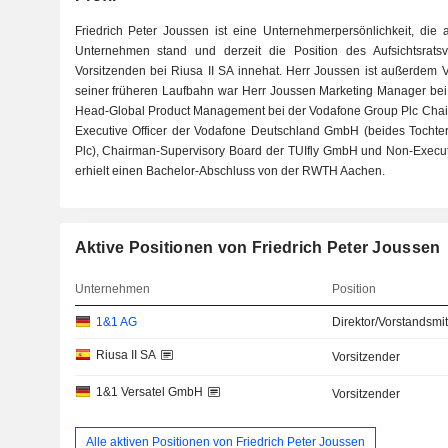
Friedrich Peter Joussen ist eine Unternehmerpersönlichkeit, die
Unternehmen stand und derzeit die Position des Aufsichtsrats
Vorsitzenden bei Riusa II SA innehat. Herr Joussen ist außerdem V
seiner früheren Laufbahn war Herr Joussen Marketing Manager b
Head-Global Product Management bei der Vodafone Group Plc Cha
Executive Officer der Vodafone Deutschland GmbH (beides Tochte
Plc), Chairman-Supervisory Board der TUIfly GmbH und Non-Executi
erhielt einen Bachelor-Abschluss von der RWTH Aachen.
Aktive Positionen von Friedrich Peter Joussen
Unternehmen
Position
1&1 AG
Direktor/Vorstandsmit
Riusa II SA
Vorsitzender
1&1 Versatel GmbH
Vorsitzender
Alle aktiven Positionen von Friedrich Peter Joussen