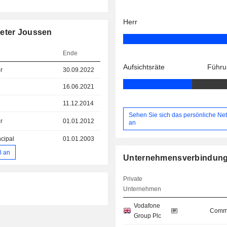
Herr
Peter Joussen
Ende
Aufsichtsräte
Führu
r
30.09.2022
16.06.2021
11.12.2014
Sehen Sie sich das persönliche Ne
r
01.01.2012
an
ncipal
01.01.2003
l an
Unternehmensverbindun
Private
Unternehmen
Vodafone
Commu
Group Plc