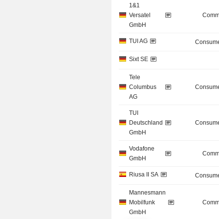
1&1
Versatel
Commu
GmbH
TUI AG
Consume
Sixt SE
Tele
Columbus
Consume
AG
TUI
Deutschland
Consume
GmbH
Vodafone
Commu
GmbH
Riusa II SA
Consume
Mannesmann
Mobilfunk
Commu
GmbH