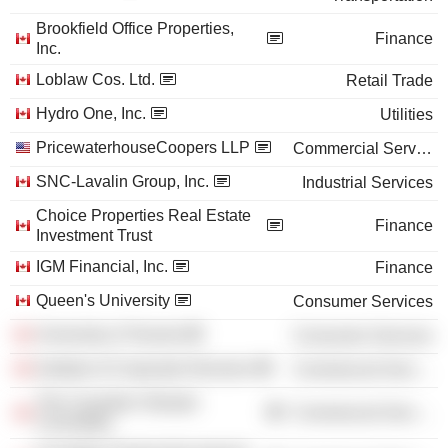
Brookfield Office Properties,
Finance
Inc.
Loblaw Cos. Ltd.
Retail Trade
Hydro One, Inc.
Utilities
PricewaterhouseCoopers LLP
Commercial Services
SNC-Lavalin Group, Inc.
Industrial Services
Choice Properties Real Estate
Finance
Investment Trust
IGM Financial, Inc.
Finance
Queen's University
Consumer Services
University of Toronto
Consumer Services
Institute of Corporate Directors
Commercial Services
The Canadian Olympic
Commercial Services
Committee