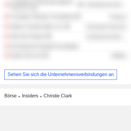
Canadian Partnership Against
Commercial Services
Cancer Corp.
Canadian Olympic Foundation
Finance
Alpine Canada Alpin, Inc.
Consumer Services
Own the Podium
Commercial Services
Sunnybrook Hospital Foundation
Hydro One Ltd.
Utilities
Sehen Sie sich die Unternehmensverbindungen an
Börse
Insiders
Christie Clark