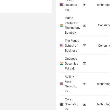
MARA
Holdings,
Technolog
Inc.
Indian
Institute of
Consume
Technology
Bombay
The Fuqua
School of
Consume
Business
Quadeye
Securities
Pvt Ltd.
Apifiny
Asset
Technolog
Network,
Inc.
Core
Scientific,
Technolog
Inc.