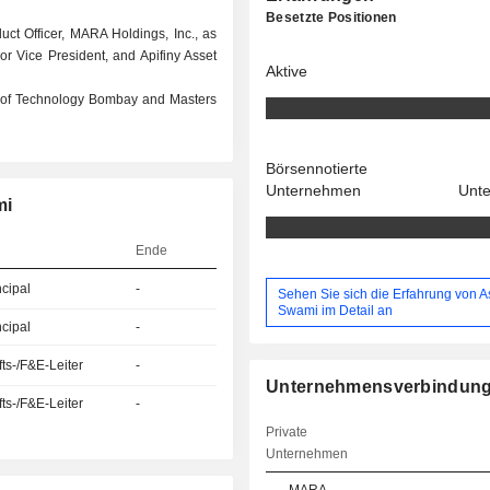
Besetzte Positionen
duct Officer, MARA Holdings, Inc., as
or Vice President, and Apifiny Asset
Aktive
e of Technology Bombay and Masters
Börsennotierte
Unternehmen
Unt
mi
Ende
ncipal
-
Sehen Sie sich die Erfahrung von 
Swami im Detail an
ncipal
-
ts-/F&E-Leiter
-
Unternehmensverbindun
ts-/F&E-Leiter
-
Private
Unternehmen