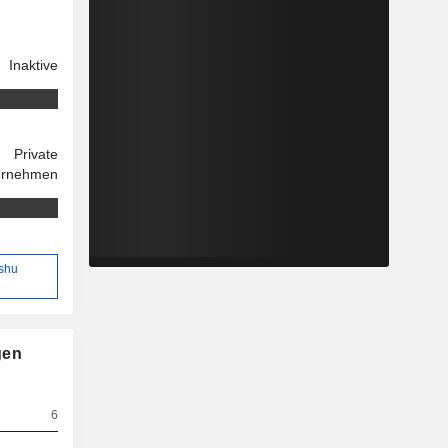
Inaktive
Private
ernehmen
Ashu
gen
6