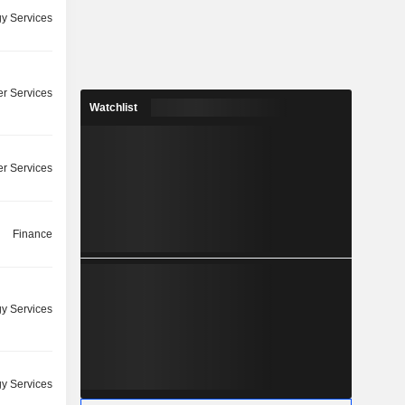
y Services
r Services
Watchlist
r Services
Finance
y Services
y Services