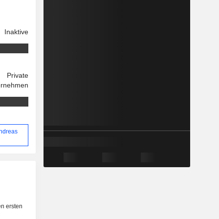
Inaktive
Private
ernehmen
Andreas
n ersten