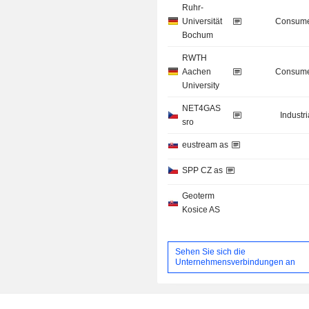
Ruhr-
Universität
Consume
Bochum
RWTH
Aachen
Consume
University
NET4GAS
Industr
sro
eustream as
SPP CZ as
Geoterm
Kosice AS
Sehen Sie sich die
Unternehmensverbindungen an