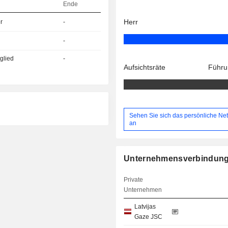
Ende
Herr
r
-
-
glied
-
Aufsichtsräte
Führu
Sehen Sie sich das persönliche Ne
an
Unternehmensverbindun
Private
Unternehmen
Latvijas
Gaze JSC