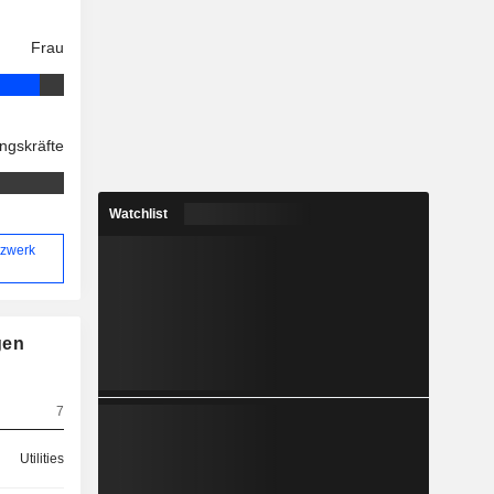
Frau
ngskräfte
Watchlist
tzwerk
gen
7
Utilities