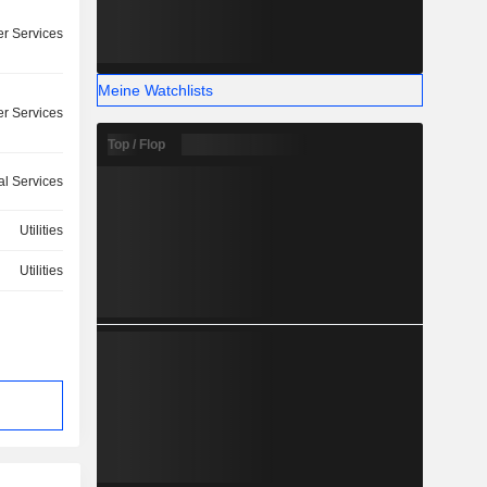
r Services
Meine Watchlists
r Services
Top / Flop
ial Services
Utilities
Utilities