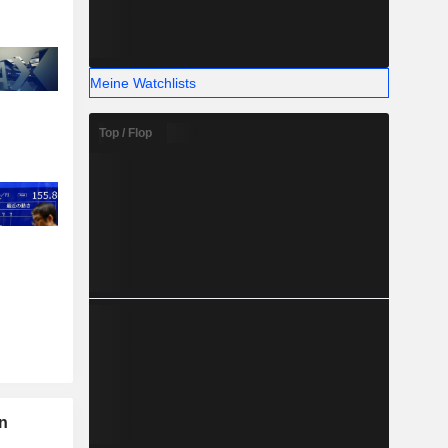
Meine Watchlists
Top / Flop
n