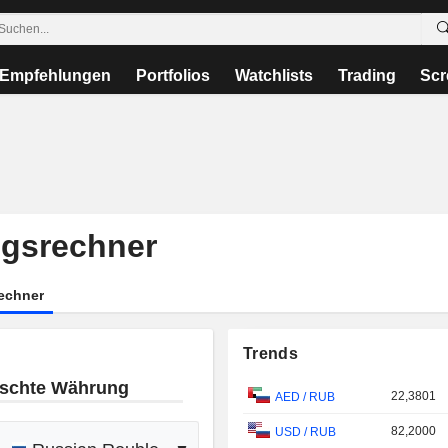
Empfehlungen
Portfolios
Watchlists
Trading
Scr
ngsrechner
echner
Trends
schte Währung
22,3801
AED
/
RUB
82,2000
USD
/
RUB