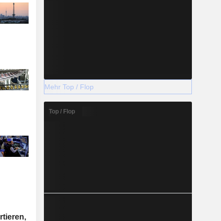
Mehr Top / Flop
Top / Flop
tieren,