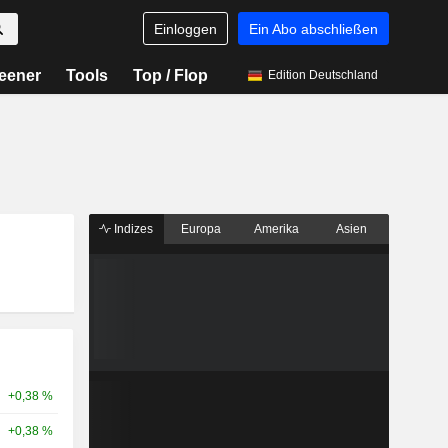
Einloggen
Ein Abo abschließen
eener
Tools
Top / Flop
Edition Deutschland
Indizes
Europa
Amerika
Asien
+0,38 %
+0,38 %