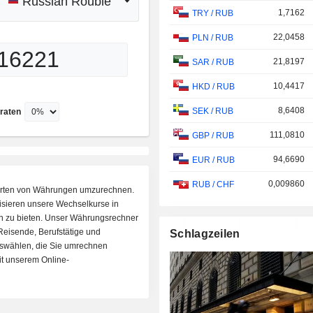
Russian Rouble
1,7162
TRY
/
RUB
22,0458
PLN
/
RUB
21,8197
SAR
/
RUB
10,4417
HKD
/
RUB
8,6408
SEK
/
RUB
raten
111,0810
GBP
/
RUB
94,6690
EUR
/
RUB
0,009860
RUB
/
CHF
e Arten von Währungen umzurechnen.
isieren unsere Wechselkurse in
en zu bieten. Unser Währungsrechner
 Reisende, Berufstätige und
Schlagzeilen
uswählen, die Sie umrechnen
it unserem Online-